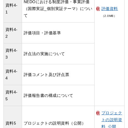
NEDOにおける制度評価・事業評価
資料4-
（国際実証_個別実証テーマ）につい
評価資料
1
て
（2.0MB）
資料4-
評価項目・評価基準
2
資料4-
評点法の実施について
3
資料4-
評価コメント及び評点票
4
資料4-
評価報告書の構成について
5
プロジェク
トの説明資
資料5
プロジェクトの説明資料（公開）
料_公開