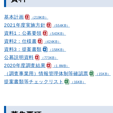
基本計画
（219KB）
2021年度実施方針
（554KB）
資料1：公募要領
（543KB）
資料2：仕様書
（424KB）
資料3：提案書類
（158KB）
公募説明資料
（773KB）
2020年度調査結果
（1.8MB）
（調査事業用）情報管理体制等確認票
（15KB）
提案書類等チェックリスト
（16KB）