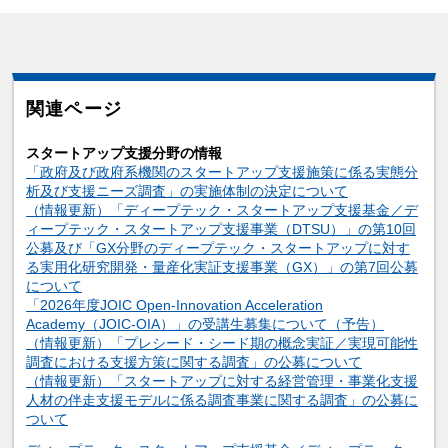
関連ページ
スタートアップ支援分野の情報
「政府及び政府系機関のスタートアップ支援施策に係る実態分
析及び支援ニーズ調査」の実施体制の決定について
（情報更新）「ディープテック・スタートアップ支援基金／デ
ィープテック・スタートアップ支援事業（DTSU）」の第10回
公募及び「GX分野のディープテック・スタートアップに対す
る実用化研究開発・量産化実証支援事業（GX）」の第7回公募
について
「2026年度JOIC Open-Innovation Acceleration
Academy（JOIC-OIA）」の受講生募集について（予告）
（情報更新）「プレシード・シード期の概念実証／実現可能性
調査における支援方策に関する調査」の公募について
（情報更新）「スタートアップに対する経営管理・事業化支援
人材の伴走支援モデルに係る調査事業に関する調査」の公募に
ついて