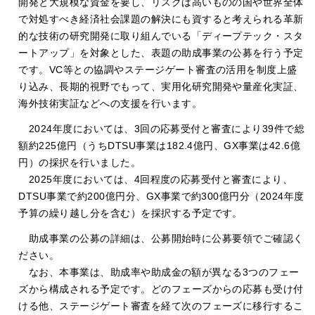
開発と大規模な資金を要し、リスクは高いものの国や世界全体
で対処すべき経済社会課題の解決にも資すると考えられる革新
的な技術の研究開発に取り組んでいる「ディープテック・スタ
ートアップ」を対象とした、表題の助成事業の公募を行う予定
です。VC等との協調やステージゲート審査の活用を制度上盛
り込み、長期的視野でもって、実用化研究開発や量産化実証、
海外技術実証などへの支援を行います。
2024年度においては、3回の応募受付と審査により39件で総
額約225億円（うちDTSU事業は182.4億円、GX事業は42.6億
円）の採択を行いました。
2025年度においては、4回程度の応募受付と審査により、
DTSU事業で約200億円分、GX事業で約300億円分（2024年度
予算の繰り越し分を含む）を採択する予定です。
助成事業の公募の詳細は、公募開始時に公募要領でご確認く
ださい。
なお、本事業は、助成率や助成金の額が異なる3つのフェー
ズから構成される予定です。どのフェーズからの応募も受け付
ける他、ステージゲート審査を経て次のフェーズに移行するこ