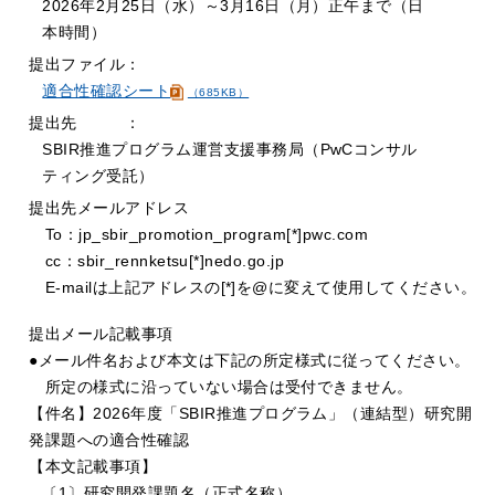
2026年2月25日（水）～3月16日（月）正午まで（日
本時間）
提出ファイル：
適合性確認シート
（685KB）
提出先
：
SBIR推進プログラム運営支援事務局（PwCコンサル
ティング受託）
提出先メールアドレス
To：jp_sbir_promotion_program[*]pwc.com
cc：sbir_rennketsu[*]nedo.go.jp
E-mailは上記アドレスの[*]を@に変えて使用してください。
提出メール記載事項
●メール件名および本文は下記の所定様式に従ってください。
所定の様式に沿っていない場合は受付できません。
【件名】2026年度「SBIR推進プログラム」（連結型）研究開
発課題への適合性確認
【本文記載事項】
〔1〕研究開発課題名（正式名称）