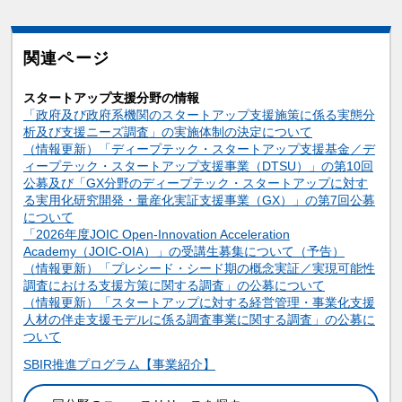
関連ページ
スタートアップ支援分野の情報
「政府及び政府系機関のスタートアップ支援施策に係る実態分
析及び支援ニーズ調査」の実施体制の決定について
（情報更新）「ディープテック・スタートアップ支援基金／デ
ィープテック・スタートアップ支援事業（DTSU）」の第10回
公募及び「GX分野のディープテック・スタートアップに対す
る実用化研究開発・量産化実証支援事業（GX）」の第7回公募
について
「2026年度JOIC Open-Innovation Acceleration
Academy（JOIC-OIA）」の受講生募集について（予告）
（情報更新）「プレシード・シード期の概念実証／実現可能性
調査における支援方策に関する調査」の公募について
（情報更新）「スタートアップに対する経営管理・事業化支援
人材の伴走支援モデルに係る調査事業に関する調査」の公募に
ついて
関連情報
SBIR推進プログラム【事業紹介】