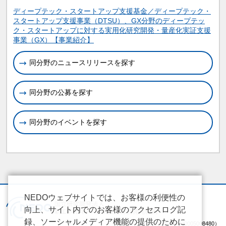
関連情報
ディープテック・スタートアップ支援基金／ディープテック・
スタートアップ支援事業（DTSU）、GX分野のディープテッ
ク・スタートアップに対する実用化研究開発・量産化実証支援
事業（GX）【事業紹介】
同分野のニュースリリースを探す
同分野の公募を探す
同分野のイベントを探す
NEDOウェブサイトでは、お客様の利便性の
向上、サイト内でのお客様のアクセスログ記
録、ソーシャルメディア機能の提供のために
（法人番号 2020005008480）