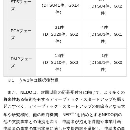
STSフェー
（DTSU41件、GX14
（DTSU4件、GX2
ズ
件）
件）
31件
4件
PCAフェー
（DTSU29件、GX2
（DTSU3件、GX1
ズ
件）
件）
13件
1件
DMPフェー
（DTSU10件、GX3
（DTSU1件、GX0
ズ
件）
件）
※1
うち1件は採択後辞退
また、NEDOは、次回以降の応募受付分に向けて、より多くの
将来性ある技術を有するディープテック・スタートアップを掘り
起こすべく、ディープテック・スタートアップの結節点となる大
※2
学や研究機関、他の政府機関、NEP
を始めとするNEDO内の
他の支援事業との連携を図り、申請者が抱える課題や事業計画、
申請者の事業の進捗状況に適した支援内容を選択し、申請者の事