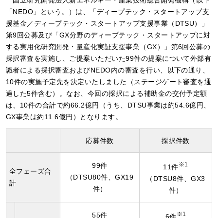
国立研究開発法人新エネルギー・産業技術総合開発機構（以下
「NEDO」という。）は、「ディープテック・スタートアップ支
援基金／ディープテック・スタートアップ支援事業（DTSU）」
第9回公募及び「GX分野のディープテック・スタートアップに対
する実用化研究開発・量産化実証支援事業（GX）」第6回公募の
採択審査を実施し、ご提案いただいた99件の提案について外部有
識者による採択審査およびNEDO内の審査を行い、以下の通り、
10件の実施予定先を決定いたしました（ステージゲート審査を通
過した5件含む）。なお、今回の採択による補助金の交付予定額
は、10件の合計で約66.2億円（うち、DTSU事業は約54.6億円、
GX事業は約11.6億円）となります。
応募件数
採択件数
99件
※1
11件
全フェーズ合
（DTSU80件、GX19
（DTSU8件、GX3
計
件）
件）
55件
※1
6件