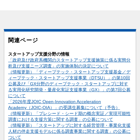
関連ページ
スタートアップ支援分野の情報
「政府及び政府系機関のスタートアップ支援施策に係る実態分
析及び支援ニーズ調査」の実施体制の決定について
（情報更新）「ディープテック・スタートアップ支援基金／デ
ィープテック・スタートアップ支援事業（DTSU）」の第10回
公募及び「GX分野のディープテック・スタートアップに対す
る実用化研究開発・量産化実証支援事業（GX）」の第7回公募
について
「2026年度JOIC Open-Innovation Acceleration
Academy（JOIC-OIA）」の受講生募集について（予告）
（情報更新）「プレシード・シード期の概念実証／実現可能性
調査における支援方策に関する調査」の公募について
（情報更新）「スタートアップに対する経営管理・事業化支援
人材の伴走支援モデルに係る調査事業に関する調査」の公募に
ついて