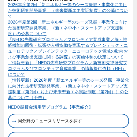
2026年度第2回「新エネルギー等のシーズ発掘・事業化に向け
た技術研究開発事業」（未来型新エネ実証制度）の公募につい
て
2026年度第2回「新エネルギー等のシーズ発掘・事業化に向け
た技術研究開発事業」（新エネ中小・スタートアップ支援制
度）の公募について
「NEDO先導研究プログラム／フロンティア育成事業／脳・神
経機能の回復・拡張や人機協働を実現するブレインテック・ニ
ューロテック／ブレインテック・ニューロテック領域の動向お
よび事業創出支援に関する調査」の実施体制の決定について
（情報更新）「NEDO先導研究プログラム／新技術先導研究プ
ログラム及びフロンティア育成事業」の情報提供依頼（RFI）
について
（情報更新）2026年度「新エネルギー等のシーズ発掘・事業化
に向けた技術研究開発事業」（新エネ中小・スタートアップ支
援制度（第2回）および未来型新エネ実証制度（第2回））の公
募について（予告）
関連情報
NEDO懸賞金活用型プログラム【事業紹介】
同分野のニュースリリースを探す