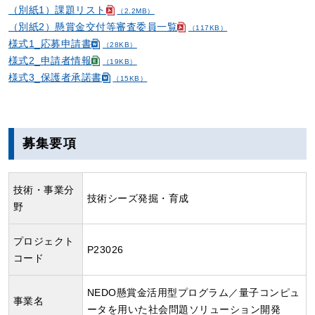
（別紙1）課題リスト
（2.2MB）
（別紙2）懸賞金交付等審査委員一覧
（117KB）
様式1_応募申請書
（28KB）
様式2_申請者情報
（19KB）
様式3_保護者承諾書
（15KB）
募集要項
技術・事業分
技術シーズ発掘・育成
野
プロジェクト
P23026
コード
NEDO懸賞金活用型プログラム／量子コンピュ
事業名
ータを用いた社会問題ソリューション開発