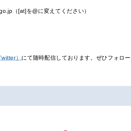
]meti.go.jp（[at]を@に変えてください）
itter）
にて随時配信しております。ぜひフォロー