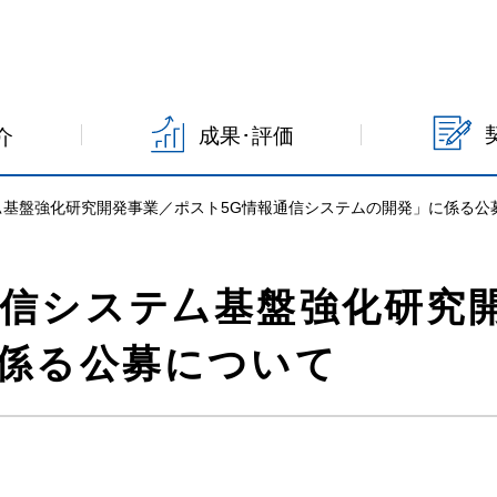
成果･評価
介
厶基盤強化研究開発事業／ポスト5G情報通信システムの開発」に係る公
通信システ厶基盤強化研究
係る公募について