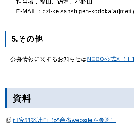
担当者：福田、徳増、小野田
E-MAIL：bzl-keisanshigen-kodoka[at
5.その他
公募情報に関するお知らせは
NEDO公式X（旧Tw
資料
研究開発計画（経産省websiteを参照）