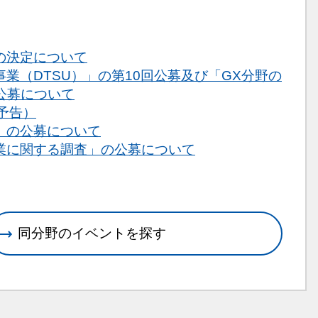
の決定について
（DTSU）」の第10回公募及び「GX分野の
公募について
て（予告）
」の公募について
業に関する調査」の公募について
同分野のイベントを探す