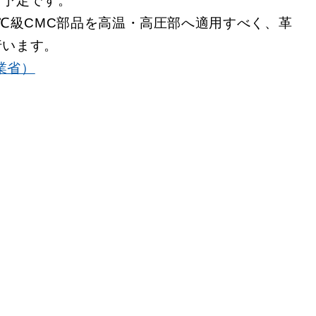
る予定です。
0℃級CMC部品を高温・高圧部へ適用すべく、革
行います。
業省）