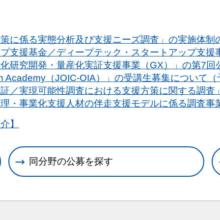
施策に係る実態分析及び支援ニーズ調査」の実施体制
プ支援基金／ディープテック・スタートアップ支援事業
化研究開発・量産化実証支援事業（GX）」の第7回
leration Academy（JOIC-OIA）」の受講生募集につい
実証／実現可能性調査における支援方策に関する調査
管理・事業化支援人材の伴走支援モデルに係る調査事
紹介】
同分野の公募を探す