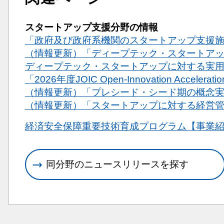
スタートアップ支援分野の情報
「政府及び政府系機関のスタートアップ支援
（情報更新）「ディープテック・スタートアッ
ディープテック・スタートアップに対する実用
「2026年度JOIC Open-Innovation Acce
（情報更新）「プレシード・シード期の概念
（情報更新）「スタートアップに対する経営
関連情報
経済安全保障重要技術育成プログラム【事業
同分野のニュースリリースを探す