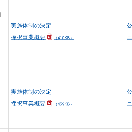
シ
開
実施体制の決定
採択事業概要
ニ
（410KB）
ョ
実施体制の決定
採択事業概要
ニ
（459KB）