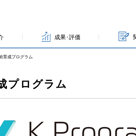
成果･評価
介
術育成プログラム
成プログラム