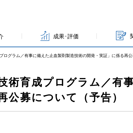
成果･評価
介
プログラム／有事に備えた止血製剤製造技術の開発・実証」に係る再公
技術育成プログラム／有
再公募について（予告）