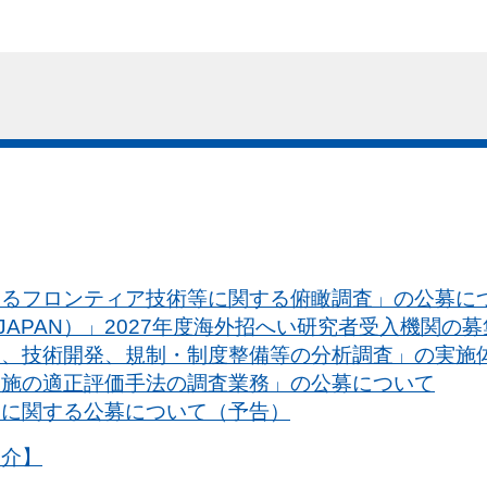
するフロンティア技術等に関する俯瞰調査」の公募に
JAPAN）」2027年度海外招へい研究者受入機関の
動、技術開発、規制・制度整備等の分析調査」の実施
実施の適正評価手法の調査業務」の公募について
入に関する公募について（予告）
紹介】