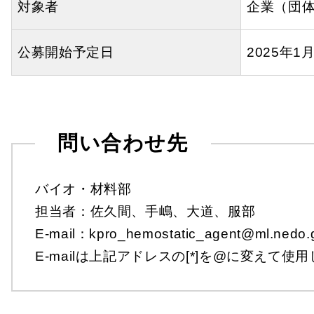
対象者
企業（団
公募開始予定日
2025年1
問い合わせ先
バイオ・材料部
担当者：佐久間、手嶋、大道、服部
E-mail：kpro_hemostatic_agent@ml.nedo.g
E-mailは上記アドレスの[*]を@に変えて使