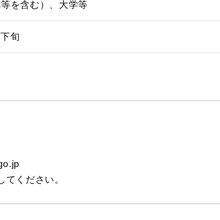
体等を含む）、大学等
月下旬
o.jp
用してください。