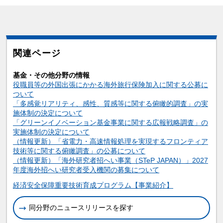
関連ページ
基金・その他分野の情報
役職員等の外国出張にかかる海外旅行保険加入に関する公募に
ついて
「多感覚リアリティ、感性、質感等に関する俯瞰的調査」の実
施体制の決定について
「グリーンイノベーション基金事業に関する広報戦略調査」の
実施体制の決定について
（情報更新）「省電力・高速情報処理を実現するフロンティア
技術等に関する俯瞰調査」の公募について
（情報更新）「海外研究者招へい事業（STeP JAPAN）」2027
年度海外招へい研究者受入機関の募集について
関連情報
経済安全保障重要技術育成プログラム【事業紹介】
同分野のニュースリリースを探す