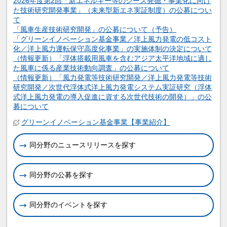
2026年度第2回「新エネルギー等のシーズ発掘・事業化に向け
た技術研究開発事業」（未来型新エネ実証制度）の公募につい
て
「風車生産技術研究開発」の公募について（予告）
「グリーンイノベーション基金事業／洋上風力発電の低コスト
化／洋上風力運転保守高度化事業」の実施体制の決定について
（情報更新）「浮体搭載用風車を含むアジア太平洋地域に適し
た風車に係る産業技術動向調査」の公募について
（情報更新）「風力発電等技術研究開発／洋上風力発電等技術
研究開発／次世代浮体式洋上風力発電システム実証研究（浮体
式洋上風力発電の導入促進に資する次世代技術の開発）」の公
募について
関連情報
グリーンイノベーション基金事業【事業紹介】
同分野のニュースリリースを探す
同分野の公募を探す
同分野のイベントを探す