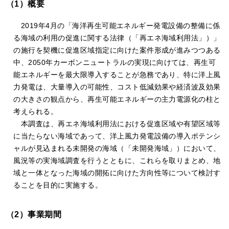
（1）概要
2019年4月の「海洋再生可能エネルギー発電設備の整備に係
る海域の利用の促進に関する法律（「再エネ海域利用法」）」
の施行を契機に促進区域指定に向けた案件形成が進みつつある
中、2050年カーボンニュートラルの実現に向けては、再生可
能エネルギーを最大限導⼊することが急務であり、特に洋上風
力発電は、大量導入の可能性、コスト低減効果や経済波及効果
の大きさの観点から、再生可能エネルギーの主力電源化の柱と
考えられる。
本調査は、再エネ海域利⽤法における促進区域や有望区域等
に当たらない海域であって、洋上風力発電設備の導入ポテンシ
ャルが見込まれる未開発の海域（「未開発海域」）において、
風況等の実海域調査を行うとともに、これらを取りまとめ、地
域と一体となった海域の開拓に向けた方向性等について検討す
ることを目的に実施する。
（2）事業期間