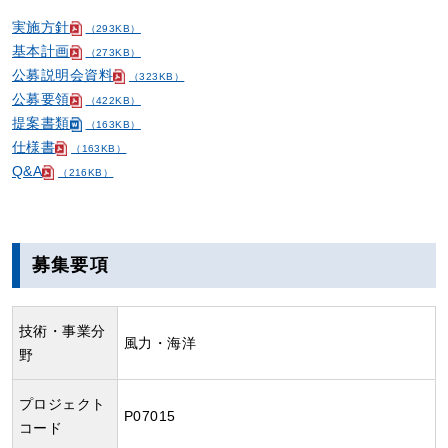
実施方針
（293KB）
基本計画
（273KB）
公募説明会資料
（323KB）
公募要領
（422KB）
提案書類
（163KB）
仕様書
（163KB）
Q&A
（216KB）
募集要項
技術・事業分
風力・海洋
野
プロジェクト
P07015
コード