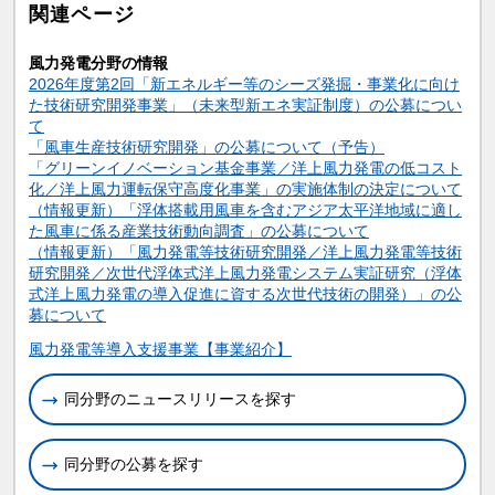
関連ページ
風力発電分野の情報
2026年度第2回「新エネルギー等のシーズ発掘・事業化に向け
た技術研究開発事業」（未来型新エネ実証制度）の公募につい
て
「風車生産技術研究開発」の公募について（予告）
「グリーンイノベーション基金事業／洋上風力発電の低コスト
化／洋上風力運転保守高度化事業」の実施体制の決定について
（情報更新）「浮体搭載用風車を含むアジア太平洋地域に適し
た風車に係る産業技術動向調査」の公募について
（情報更新）「風力発電等技術研究開発／洋上風力発電等技術
研究開発／次世代浮体式洋上風力発電システム実証研究（浮体
式洋上風力発電の導入促進に資する次世代技術の開発）」の公
募について
関連情報
風力発電等導入支援事業【事業紹介】
同分野のニュースリリースを探す
同分野の公募を探す