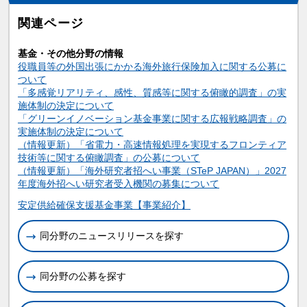
関連ページ
基金・その他分野の情報
役職員等の外国出張にかかる海外旅行保険加入に関する公募に
ついて
「多感覚リアリティ、感性、質感等に関する俯瞰的調査」の実
施体制の決定について
「グリーンイノベーション基金事業に関する広報戦略調査」の
実施体制の決定について
（情報更新）「省電力・高速情報処理を実現するフロンティア
技術等に関する俯瞰調査」の公募について
（情報更新）「海外研究者招へい事業（STeP JAPAN）」2027
年度海外招へい研究者受入機関の募集について
関連情報
安定供給確保支援基金事業【事業紹介】
同分野のニュースリリースを探す
同分野の公募を探す