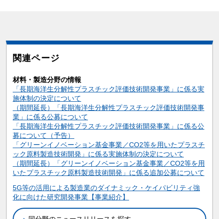
関連ページ
材料・製造分野の情報
「長期海洋生分解性プラスチック評価技術開発事業」に係る実
施体制の決定について
（期間延長）「長期海洋生分解性プラスチック評価技術開発事
業」に係る公募について
「長期海洋生分解性プラスチック評価技術開発事業」に係る公
募について（予告）
「グリーンイノベーション基金事業／CO2等を用いたプラスチ
ック原料製造技術開発」に係る実施体制の決定について
（期間延長）「グリーンイノベーション基金事業／CO2等を用
いたプラスチック原料製造技術開発」に係る追加公募について
関連情報
5G等の活用による製造業のダイナミック・ケイパビリティ強
化に向けた研究開発事業【事業紹介】