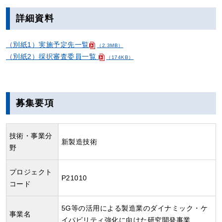
詳細資料
（別紙1）実施予定先一覧
（2.3MB）
（別紙2）採択審査委員一覧
（174KB）
募集要項
技術・事業分
新製造技術
野
プロジェクト
P21010
コード
5G等の活用による製造業のダイナミック・ケ
事業名
イパビリティ強化に向けた研究開発事業