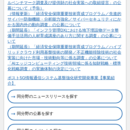
ルベンチマーク調査及び提供財の社会実装への取組提言」の公
募について（予告）
（情報更新）「経済安全保障重要技術育成プログラム／先進的
サイバー防御機能・分析能力強化／サイバーセキュリティにか
かる国内外の動向調査」の公募について
（期間延長）「インフラ管理DXにおける地下埋設物データ整
備手法活用の人材育成講座のあり方に関する調査」の公募につ
いて
（期間延長）「経済安全保障重要技術育成プログラム／ハイブ
リッドクラウド利用基盤技術の開発／不正機能排除技術の社会
実装に向けた市場・技術動向等に係る調査」の公募について
「AIエッジコンピューティング技術領域に係る知財戦略・標準
化戦略調査」の実施体制の決定について
関連情報
ポスト5G情報通信システム基盤強化研究開発事業【事業紹
介】
同分野のニュースリリースを探す
同分野の公募を探す