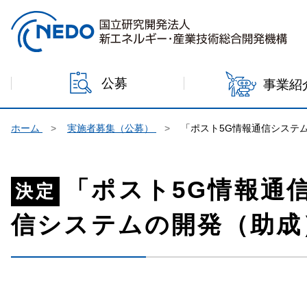
本文へジャンプ
公募
事業紹
ホーム
実施者募集（公募）
「ポスト5G情報通信システ
「ポスト5G情報通
決定
信システムの開発（助成