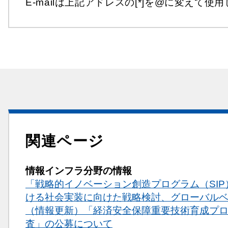
E-mailは上記アドレスの[*]を@に変えて使
関連ページ
情報インフラ分野の情報
「戦略的イノベーション創造プログラム（SI
ける社会実装に向けた戦略検討、グローバル
（情報更新）「経済安全保障重要技術育成プ
査」の公募について