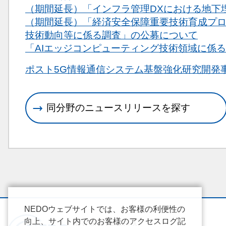
（期間延長）「インフラ管理DXにおける地下
（期間延長）「経済安全保障重要技術育成プ
技術動向等に係る調査」の公募について
「AIエッジコンピューティング技術領域に係
関連情報
ポスト5G情報通信システム基盤強化研究開発
同分野のニュースリリースを探す
NEDOウェブサイトでは、お客様の利便性の
向上、サイト内でのお客様のアクセスログ記