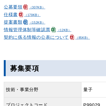
公募要領
（307KB）
仕様書
（179KB）
提案書類
（152KB）
情報管理体制等確認票
（12KB）
契約に係る情報の公表について
（85KB）
募集要項
技術・事業分野
量子
プロジェクトコード
P99029