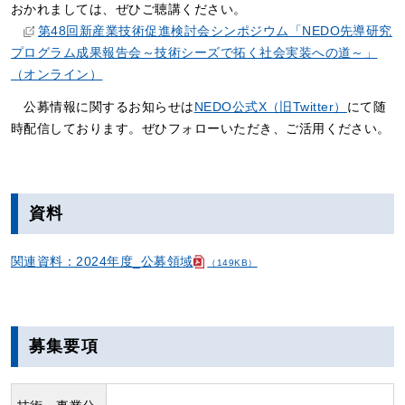
おかれましては、ぜひご聴講ください。
第48回新産業技術促進検討会シンポジウム「NEDO先導研究
プログラム成果報告会～技術シーズで拓く社会実装への道～」
（オンライン）
公募情報に関するお知らせは
NEDO公式X（旧Twitter）
にて随
時配信しております。ぜひフォローいただき、ご活用ください。
資料
関連資料：2024年度_公募領域
（149KB）
募集要項