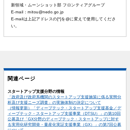
新領域・ムーンショット部 フロンティアグループ
E-mail：mitou@nedo.go.jp
E-mailは上記アドレスの[*]を@に変えて使用してくださ
い。
関連ページ
スタートアップ支援分野の情報
「政府及び政府系機関のスタートアップ支援施策に係る実態分
析及び支援ニーズ調査」の実施体制の決定について
（情報更新）「ディープテック・スタートアップ支援基金／デ
ィープテック・スタートアップ支援事業（DTSU）」の第10回
公募及び「GX分野のディープテック・スタートアップに対す
る実用化研究開発・量産化実証支援事業（GX）」の第7回公募
について