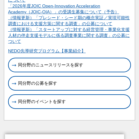
「2026年度JOIC Open-Innovation Acceleration
Academy（JOIC-OIA）」の受講生募集について（予告）
（情報更新）「プレシード・シード期の概念実証／実現可能性
調査における支援方策に関する調査」の公募について
（情報更新）「スタートアップに対する経営管理・事業化支援
人材の伴走支援モデルに係る調査事業に関する調査」の公募に
ついて
関連情報
NEDO先導研究プログラム【事業紹介】
同分野のニュースリリースを探す
同分野の公募を探す
同分野のイベントを探す