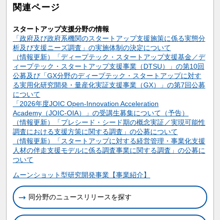
関連ページ
スタートアップ支援分野の情報
「政府及び政府系機関のスタートアップ支援施策に係る実態分
析及び支援ニーズ調査」の実施体制の決定について
（情報更新）「ディープテック・スタートアップ支援基金／デ
ィープテック・スタートアップ支援事業（DTSU）」の第10回
公募及び「GX分野のディープテック・スタートアップに対す
る実用化研究開発・量産化実証支援事業（GX）」の第7回公募
について
「2026年度JOIC Open-Innovation Acceleration
Academy（JOIC-OIA）」の受講生募集について（予告）
（情報更新）「プレシード・シード期の概念実証／実現可能性
調査における支援方策に関する調査」の公募について
（情報更新）「スタートアップに対する経営管理・事業化支援
人材の伴走支援モデルに係る調査事業に関する調査」の公募に
ついて
関連情報
ムーンショット型研究開発事業【事業紹介】
同分野のニュースリリースを探す