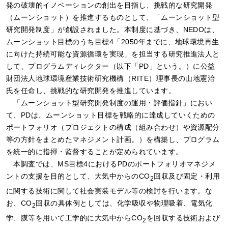
発の破壊的イノベーションの創出を目指し、挑戦的な研究開発
（ムーンショット）を推進するものとして、「ムーンショット型
研究開発制度」が創設されました。本制度に基づき、NEDOは、
ムーンショット目標のうち目標4「2050年までに、地球環境再生
に向けた持続可能な資源循環を実現」を担当する研究推進法人と
して、プログラムディレクター（以下「PD」という。）に公益
財団法人地球環境産業技術研究機構（RITE）理事長の山地憲治
氏を任命し、挑戦的な研究開発を推進しています。
「ムーンショット型研究開発制度の運用・評価指針」におい
て、PDは、ムーンショット目標を戦略的に達成していくための
ポートフォリオ（プロジェクトの構成（組み合わせ）や資源配分
等の方針をまとめたマネジメント計画。）を構築し、プログラム
を統一的に指揮・監督することが定められています。
本調査では、MS目標4におけるPDのポートフォリオマネジメ
ントの支援を目的として、大気中からのCO
回収及び固定・利用
2
に関する技術に関して社会実装モデル等の検討を行います。な
お、CO
回収の具体例としては、化学吸収や物理吸着、電気化
2
学、膜等を用いて工学的に大気中からCO
を回収する技術および
2