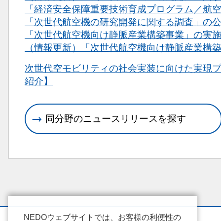
「経済安全保障重要技術育成プログラム／航
「次世代航空機の研究開発に関する調査」の
「次世代航空機向け静脈産業構築事業」の実
（情報更新）「次世代航空機向け静脈産業構
関連情報
次世代空モビリティの社会実装に向けた実現プロジェクト／Re
紹介】
同分野のニュースリリースを探す
NEDOウェブサイトでは、お客様の利便性の