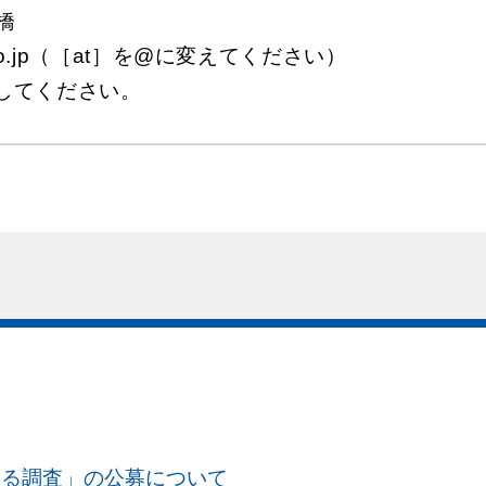
橋
edo.go.jp（［at］を@に変えてください）
用してください。
する調査」の公募について