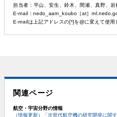
担当者：平山、安生、鈴木、間瀬、真野、岩
E-mail：nedo_aam_koubo［at］ml.n
E-mailは上記アドレスの[*]を@に変えて使
関連ページ
航空・宇宙分野の情報
（情報更新）「次世代航空機の研究開発に関