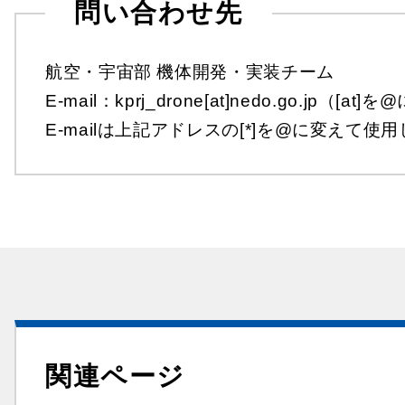
問い合わせ先
航空・宇宙部 機体開発・実装チーム
E-mail：kprj_drone[at]nedo.go.jp（[
E-mailは上記アドレスの[*]を@に変えて使
関連ページ