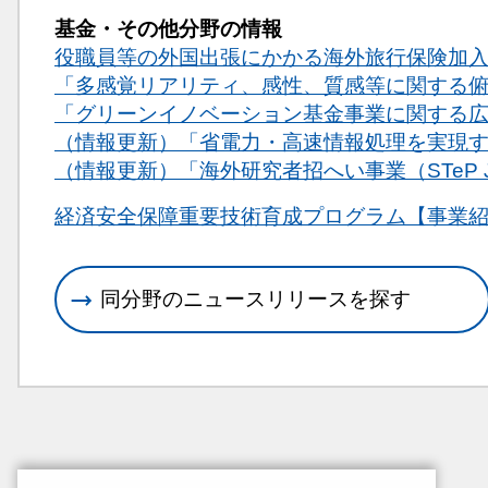
基金・その他分野の情報
役職員等の外国出張にかかる海外旅行保険加
「多感覚リアリティ、感性、質感等に関する
「グリーンイノベーション基金事業に関する
（情報更新）「省電力・高速情報処理を実現
（情報更新）「海外研究者招へい事業（STeP 
関連情報
経済安全保障重要技術育成プログラム【事業
同分野のニュースリリースを探す