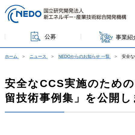
本文へジャンプ
公募
事業紹
ホーム
ニュース
NEDOからのお知らせ 一覧
安全な
安全なCCS実施のための
留技術事例集」を公開し