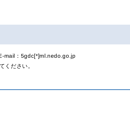
gdc[*]ml.nedo.go.jp
用してください。