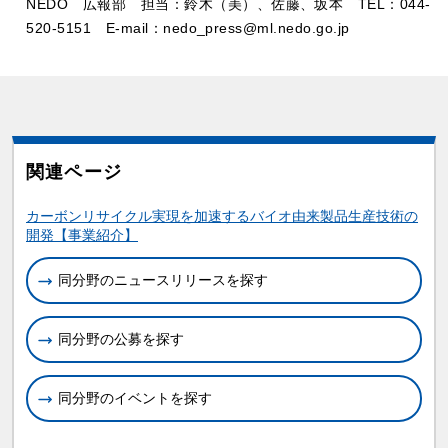
NEDO 広報部 担当：鈴木（美）、佐藤、坂本 TEL：044-
520-5151­ E-mail：nedo_press@ml.nedo.go.jp
関連ページ
関連情報
カーボンリサイクル実現を加速するバイオ由来製品生産技術の
開発【事業紹介】
同分野のニュースリリースを探す
同分野の公募を探す
同分野のイベントを探す