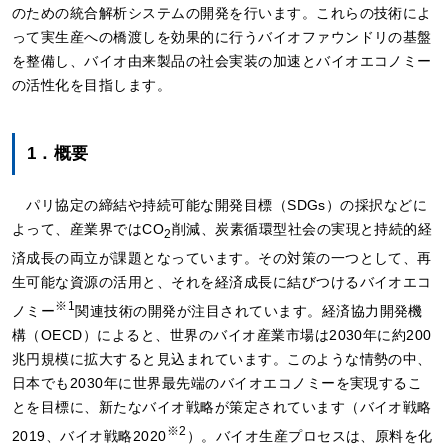
のための統合解析システムの開発を行います。これらの技術によ
って実生産への橋渡しを効果的に行うバイオファウンドリの基盤
を整備し、バイオ由来製品の社会実装の加速とバイオエコノミー
の活性化を目指します。
1．概要
パリ協定の締結や持続可能な開発目標（SDGs）の採択などに
よって、産業界ではCO
削減、炭素循環型社会の実現と持続的経
2
済成長の両立が課題となっています。その対策の一つとして、再
生可能な資源の活用と、それを経済成長に結びつけるバイオエコ
※1
ノミー
関連技術の開発が注目されています。経済協力開発機
構（OECD）によると、世界のバイオ産業市場は2030年に約200
兆円規模に拡大すると見込まれています。このような情勢の中、
日本でも2030年に世界最先端のバイオエコノミーを実現するこ
とを目標に、新たなバイオ戦略が策定されています（バイオ戦略
※2
2019、バイオ戦略2020
）。バイオ生産プロセスは、原料を化