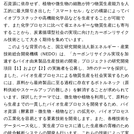
石資源に依存せず、植物や微生物の細胞が持つ物質生産能力を人
工的に最大限引き出した「スマートセル」などの構築によってバ
イオプラスチックや高機能化学品などを生産することが可能で
す。また化学プロセスに比べて省エネルギーな物質生産にも寄与
することから、炭素循環型社会の実現に向けたカーボンリサイク
ル技術として大きく期待を集めています。
このような背景のもと、国立研究開発法人新エネルギー・産業
技術総合開発機構（NEDO）は、「カーボンリサイクル実現を加
速するバイオ由来製品生産技術の開発」プロジェクトの研究開発
項目【1】および【2】の実施者を公募し、3件のテーマを採択し
ました。バイオ生産プロセスによる物質生産を社会実装するため
には、原料から最終製品に至る過程に存在するボトルネック（原
料供給やスケールアップの難しさ）を解消することが求められて
います。採択したテーマでは、微生物や植物を利用して、原料か
ら生産までの一貫したバイオ生産プロセスを開発するため、バイ
オ資源（酵素群・微生物・植物など）の拡充や、バイオプロセス
の工業化を容易とする要素技術を開発します。また、各種技術を
データベース化し、実生産プロセスに適した生産株の育種のため
の統合解析システムの開発も行います。これらの技術によって実