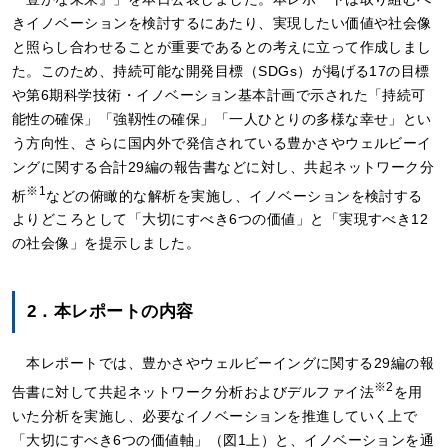
きイノベーションを検討するにあたり、実現したい価値や社会像
と照らし合わせることが重要であるとの考えに立って作成しまし
た。このため、持続可能な開発目標（SDGs）が掲げる17の目標
や第6期科学技術・イノベーション基本計画で示された「持続可
能性の確保」「強靱性の確保」「一人ひとりの多様な幸せ」とい
う方向性、さらに国内外で発信されている豊かさやウェルビーイ
ングに関する合計29編の報告書などに対し、共起ネットワーク分
※1
析
などの俯瞰的な解析を実施し、イノベーションを検討する
よりどころとして「大切にすべき6つの価値」と「実現すべき12
の社会像」を提示しました。
2．本レポートの内容
本レポートでは、豊かさやウェルビーイングに関する29編の報
※2
告書に対して共起ネットワーク分析およびデルファイ法
を用
いた分析を実施し、必要なイノベーションを推進していく上で
「大切にすべき6つの価値軸」（図1上）と、イノベーションを通