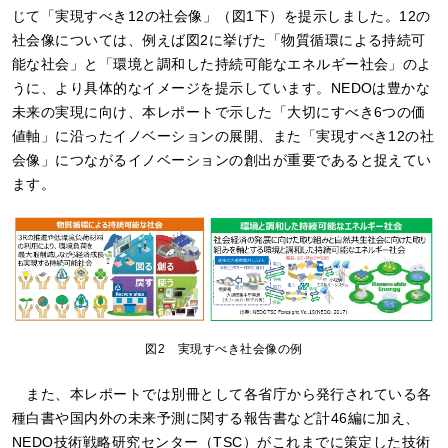
じて「実現すべき12の社会像」（図1下）を提示しました。12の
社会像については、例えば図2に挙げた「物質循環による持続可
能な社会」と「環境と調和した持続可能なエネルギー社会」のよ
うに、より具体的なイメージを提示しています。NEDOは豊かな
未来の実現に向け、本レポートで示した「大切にすべき6つの価
値軸」に沿ったイノベーションの展開、また「実現すべき12の社
会像」につながるイノベーションの創出が重要であると捉えてい
ます。
図2 実現すべき社会像の例
また、本レポートでは別冊として各省庁から発行されている各
種白書や国内外の未来予測に関する報告書など計46編に加え、
NEDO技術戦略研究センター（TSC）がこれまでに策定した技術