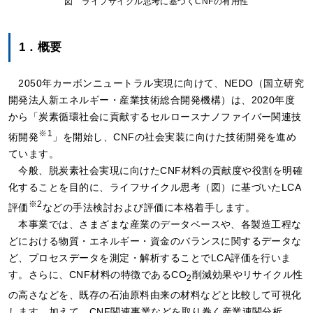
図 ライフサイクル思考に基づくCNFの有用性
1．概要
2050年カーボンニュートラル実現に向けて、NEDO（国立研究
開発法人新エネルギー・産業技術総合開発機構）は、2020年度
から「炭素循環社会に貢献するセルロースナノファイバー関連技
※1
術開発
」を開始し、CNFの社会実装に向けた技術開発を進め
ています。
今般、脱炭素社会実現に向けたCNF材料の貢献度や役割を明確
化することを目的に、ライフサイクル思考（図）に基づいたLCA
※2
評価
などの手法検討および評価に本格着手します。
本事業では、さまざまな産業のデータベースや、各製造工程な
どにおける物質・エネルギー・資金のバランスに関するデータな
ど、プロセスデータを測定・解析することでLCA評価を行いま
す。さらに、CNF材料の特徴であるCO
削減効果やリサイクル性
2
の高さなどを、既存の石油原料由来の材料などと比較して可視化
します。加えて、CNF関連事業などを取り巻く産業連関分析