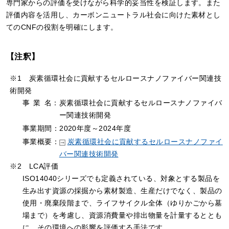
専門家からの評価を受けながら科学的妥当性を検証します。また
評価内容を活用し、カーボンニュートラル社会に向けた素材とし
てのCNFの役割を明確にします。
【注釈】
※1 炭素循環社会に貢献するセルロースナノファイバー関連技
術開発
事
業
名：炭素循環社会に貢献するセルロースナノファイバ
ー関連技術開発
事業期間：2020年度～2024年度
事業概要：
炭素循環社会に貢献するセルロースナノファイ
バー関連技術開発
※2 LCA評価
ISO14040シリーズでも定義されている、対象とする製品を
生み出す資源の採掘から素材製造、生産だけでなく、製品の
使用・廃棄段階まで、ライフサイクル全体（ゆりかごから墓
場まで）を考慮し、資源消費量や排出物量を計量するととも
に、その環境への影響を評価する手法です。