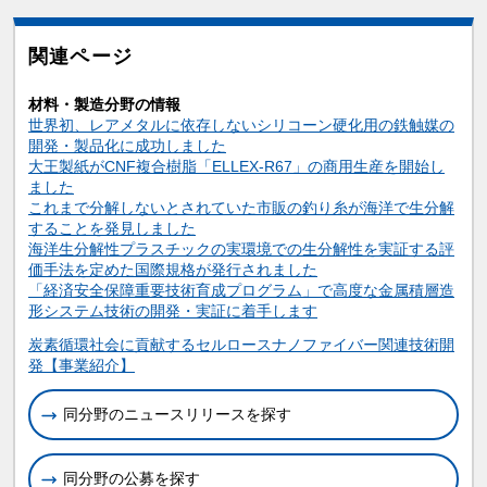
関連ページ
材料・製造分野の情報
世界初、レアメタルに依存しないシリコーン硬化用の鉄触媒の
開発・製品化に成功しました
大王製紙がCNF複合樹脂「ELLEX-R67」の商用生産を開始し
ました
これまで分解しないとされていた市販の釣り糸が海洋で生分解
することを発見しました
海洋生分解性プラスチックの実環境での生分解性を実証する評
価手法を定めた国際規格が発行されました
「経済安全保障重要技術育成プログラム」で高度な金属積層造
形システム技術の開発・実証に着手します
関連情報
炭素循環社会に貢献するセルロースナノファイバー関連技術開
発【事業紹介】
同分野のニュースリリースを探す
同分野の公募を探す