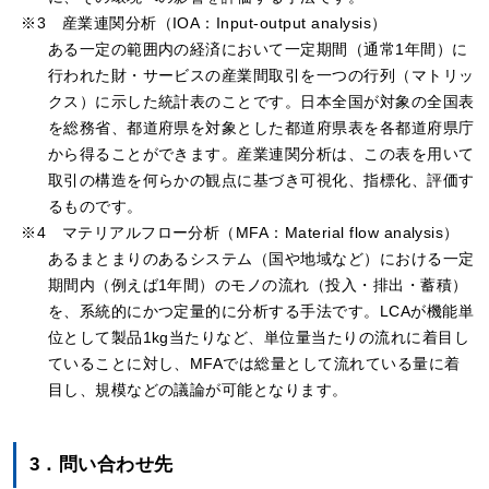
※3 産業連関分析（IOA：Input-output analysis）
ある一定の範囲内の経済において一定期間（通常1年間）に
行われた財・サービスの産業間取引を一つの行列（マトリッ
クス）に示した統計表のことです。日本全国が対象の全国表
を総務省、都道府県を対象とした都道府県表を各都道府県庁
から得ることができます。産業連関分析は、この表を用いて
取引の構造を何らかの観点に基づき可視化、指標化、評価す
るものです。
※4 マテリアルフロー分析（MFA：Material flow analysis）
あるまとまりのあるシステム（国や地域など）における一定
期間内（例えば1年間）のモノの流れ（投入・排出・蓄積）
を、系統的にかつ定量的に分析する手法です。LCAが機能単
位として製品1kg当たりなど、単位量当たりの流れに着目し
ていることに対し、MFAでは総量として流れている量に着
目し、規模などの議論が可能となります。
3．問い合わせ先