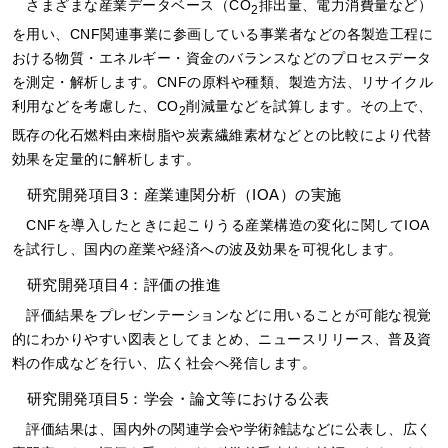
さまざまな産業データベース（CO
排出量、電力消費量など）
2
を用い、CNF関連事業に参画している事業者などの各製造工程に
おける物質・エネルギー・資金のバランスなどのプロセスデータ
を測定・解析します。CNFの原料や種類、製造方法、リサイクル
利用などを考慮した、CO
削減量などを試算します。その上で、
2
既存の化石燃料由来樹脂や炭素繊維素材などとの比較により代替
効果を定量的に解析します。
研究開発項目3：産業連関分析（IOA）の実施
CNFを導入したときに起こりうる産業構造の変化に関してIOA
を試行し、国内の産業や経済への波及効果を可視化します。
研究開発項目4：評価の推進
評価結果をプレゼンテーションなどに用いることが可能な視覚
的にわかりやすい図表としてまとめ、ニュースリリース、普及資
料の作成などを行い、広く社会へ発信します。
研究開発項目5：学会・論文等における公表
評価結果は、国内外の関連学会や学術雑誌などに公表し、広く