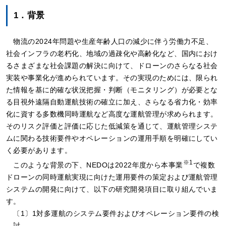
1．背景
物流の2024年問題や生産年齢人口の減少に伴う労働力不足、
社会インフラの老朽化、地域の過疎化や高齢化など、国内におけ
るさまざまな社会課題の解決に向けて、ドローンのさらなる社会
実装や事業化が進められています。その実現のためには、限られ
た情報を基に的確な状況把握・判断（モニタリング）が必要とな
る目視外遠隔自動運航技術の確立に加え、さらなる省力化・効率
化に資する多数機同時運航など高度な運航管理が求められます。
そのリスク評価と評価に応じた低減策を通じて、運航管理システ
ムに関わる技術要件やオペレーションの運用手順を明確にしてい
く必要があります。
※1
このような背景の下、NEDOは2022年度から本事業
で複数
ドローンの同時運航実現に向けた運用要件の策定および運航管理
システムの開発に向けて、以下の研究開発項目に取り組んでいま
す。
〔1〕1対多運航のシステム要件およびオペレーション要件の検
討