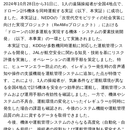
2024年10月28日から31日に、1人の遠隔操縦者が全国4地点で、
ドローン計5機体を同時運航する実証（以下、本実証）に成功し
ました。本実証は、NEDOの「次世代空モビリティの社会実装に
向けた実現プロジェクト（ReAMoプロジェクト）」における
「ドローンの1対多運航を実現する機体・システムの要素技術開
発」（以下、本事業）の一環として実施されました。
本実証では、KDDIが多数機同時運航に対応した運航管理シス
テムを開発し、JALが航空安全に関わる知見・技術を基にリスク
評価を実施し、オペレーションの運用手順を策定しました。特
に、ヒューマンエラー防止のため、イレギュラー発生時の音声通
知や操作の支援機能を運航管理システムに追加した点が特徴で
す。これにより、1人の操縦者が、気象条件など運航環境が異な
る全国4地点で計5機体を安全かつ効率的に運航し、運航管理シス
テムおよび運用手順の有効性を確認しました。一方で、機体やシ
ステムの不具合、運航環境の変化といったイレギュラーが同時に
発生した場合の課題も確認され、今後のシステム機能や運航管理
品質の向上に資するデータを取得できました。
今後、機体や運航管理システムのさらなる高度化（自動化・自
律化）を前提に、操縦者の役割および運航管理体制も変化するこ