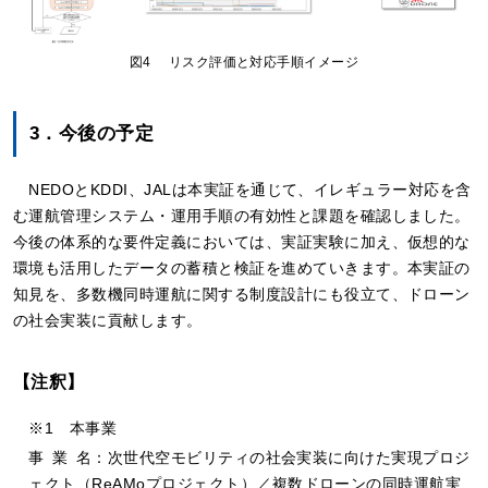
図4 リスク評価と対応手順イメージ
3．今後の予定
NEDOとKDDI、JALは本実証を通じて、イレギュラー対応を含
む運航管理システム・運用手順の有効性と課題を確認しました。
今後の体系的な要件定義においては、実証実験に加え、仮想的な
環境も活用したデータの蓄積と検証を進めていきます。本実証の
知見を、多数機同時運航に関する制度設計にも役立て、ドローン
の社会実装に貢献します。
【注釈】
※1 本事業
事
業
名：
次世代空モビリティの社会実装に向けた実現プロジ
ェクト（ReAMoプロジェクト）／複数ドローンの同時運航実