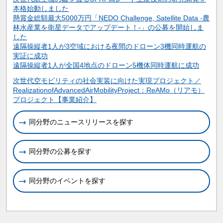
本格始動しました
懸賞金総額最大5000万円「NEDO Challenge, Satellite Data -農
林水産業を衛星データでアップデート！-」の公募を開始しま
した
遠隔操縦者1人が3空域における夜間のドローン3機同時運航の
実証に成功
遠隔操縦者1人が全国4地点のドローン5機体同時運航に成功
関連情報
次世代空モビリティの社会実装に向けた実現プロジェクト／
RealizationofAdvancedAirMobilityProject：ReAMo（リアモ）
プロジェクト【事業紹介】
同分野のニュースリリースを探す
同分野の公募を探す
同分野のイベントを探す