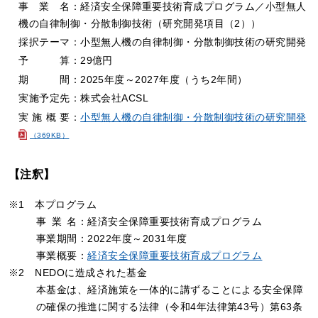
事
業
名：経済安全保障重要技術育成プログラム／小型無人
機の自律制御・分散制御技術（研究開発項目（2））
採択テーマ：小型無⼈機の自律制御・分散制御技術の研究開発
予
算：29億円
期
間：2025年度～2027年度（うち2年間）
実施予定先：株式会社ACSL
実
施
概
要：
小型無人機の自律制御・分散制御技術の研究開発
（369KB）
【注釈】
※1 本プログラム
事
業
名：経済安全保障重要技術育成プログラム
事業期間：2022年度～2031年度
事業概要：
経済安全保障重要技術育成プログラム
※2 NEDOに造成された基金
本基金は、経済施策を一体的に講ずることによる安全保障
の確保の推進に関する法律（令和4年法律第43号）第63条