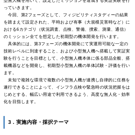
型無人機を用いて、設定したミッションを達成する実証実験を行
っていきます。
今回、第2フェーズとして、フィジビリティスタディーの結果
を踏まえて設定された、平時および有事（大規模災害時など）に
おける6カテゴリ（状況調査、点検、警備、捜索、測量、通信）
のミッション全てを想定した初期型の機体開発を行います。
具体的には、第3フェーズの機体開発にて実運用可能な一定の
技術レベルに到達すること、および小型無人機へ搭載して実証実
験を行うことを目標として、小型無人機本体に係る部品全般、搭
載機器などを開発し、初期型小型無人機の単体試験・評価を行い
ます。
未知で複雑な環境で複数の小型無人機が連携し自律的に任務を
遂行できることによって、インフラ点検や緊急時の状況把握をは
じめとする、幅広い用途で利用できるよう、高度な無人化・効率
化を目指します。
3．実施内容・採択テーマ