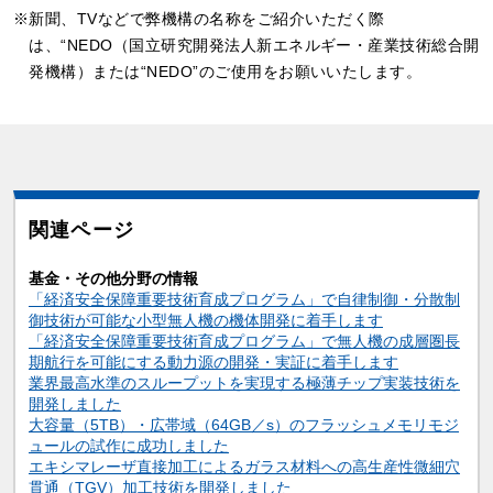
※新聞、TVなどで弊機構の名称をご紹介いただく際
は、“NEDO（国立研究開発法人新エネルギー・産業技術総合開
発機構）または“NEDO”のご使用をお願いいたします。
関連ページ
基金・その他分野の情報
「経済安全保障重要技術育成プログラム」で自律制御・分散制
御技術が可能な小型無人機の機体開発に着手します
「経済安全保障重要技術育成プログラム」で無人機の成層圏長
期航行を可能にする動力源の開発・実証に着手します
業界最高水準のスループットを実現する極薄チップ実装技術を
開発しました
大容量（5TB）・広帯域（64GB／s）のフラッシュメモリモジ
ュールの試作に成功しました
エキシマレーザ直接加工によるガラス材料への高生産性微細穴
貫通（TGV）加工技術を開発しました