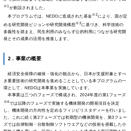
※1
が創設されました。
※2
本プログラムでは、NEDOに造成された基金
により、国が定
※3
める研究開発ビジョンや研究開発構想
に基づき、科学技術の
多義性を踏まえ、民生利用のみならず公的利用につながる研究開
発とその成果の活用を推進します。
2．事業の概要
経済安全保障の確保・強化の観点から、日本が支援対象とすべ
き重要技術の研究開発を進めることとしている本プログラムの一
環として、NEDOは本事業を実施しています。
本事業は三つのフェーズで構成され、2024年度の第1フェーズ
※4
では以降のフェーズで実施する機体開発の開発項目を決定
し、機体開発の方向性を定めるフィジビリスタディーを行いまし
た。これに続く第2フェーズでは初期型の機体開発を、第3フェー
ズでは自律制御・分散制御ソフトウエアなどの技術を搭載した小