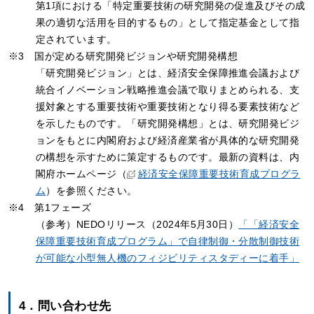
第1項における「特定重要技術の研究開発の促進及びその成
果の適切な活用を目的するもの」として指定基金として指
定されています。
※3 国が定める研究開発ビジョンや研究開発構想
「研究開発ビジョン」とは、経済安全保障推進会議および
統合イノベーション戦略推進会議で取りまとめられる、支
援対象とする重要技術や重要技術となり得る要素技術など
を示したものです。「研究開発構想」とは、研究開発ビジ
ョンをもとに内閣府および経済産業省が具体的な研究開発
の構想を示すために策定するものです。最新の資料は、内
閣府ホームページ（
経済安全保障重要技術育成プログラ
ム
）を参照ください。
※4 第1フェーズ
（参考）NEDOリリース（2024年5月30日）
「「経済安全
保障重要技術育成プログラム」で自律制御・分散制御技術
が可能な小型無人機のフィジビリティスタディーに着手」
4．問い合わせ先