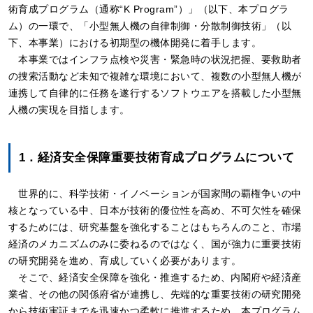
術育成プログラム（通称“K Program”）」（以下、本プログラ
ム）の一環で、「小型無人機の自律制御・分散制御技術」（以
下、本事業）における初期型の機体開発に着手します。
本事業ではインフラ点検や災害・緊急時の状況把握、要救助者
の捜索活動など未知で複雑な環境において、複数の小型無人機が
連携して自律的に任務を遂行するソフトウエアを搭載した小型無
人機の実現を目指します。
1．経済安全保障重要技術育成プログラムについて
世界的に、科学技術・イノベーションが国家間の覇権争いの中
核となっている中、日本が技術的優位性を高め、不可欠性を確保
するためには、研究基盤を強化することはもちろんのこと、市場
経済のメカニズムのみに委ねるのではなく、国が強力に重要技術
の研究開発を進め、育成していく必要があります。
そこで、経済安全保障を強化・推進するため、内閣府や経済産
業省、その他の関係府省が連携し、先端的な重要技術の研究開発
から技術実証までを迅速かつ柔軟に推進するため、本プログラム