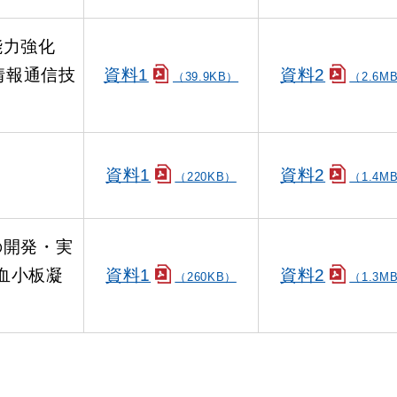
能力強化
情報通信技
資料1
資料2
（39.9KB）
（2.6M
資料1
資料2
（220KB）
（1.4M
の開発・実
い血小板凝
資料1
資料2
（260KB）
（1.3M