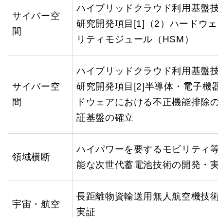
ハイブリッドクラウド利用基盤
サイバー空
研究開発項目[1]（2）ハードウ
間
リティモジュール（HSM）
ハイブリッドクラウド利用基盤
サイバー空
研究開発項目[2]半導体・電子機
間
ドウェアにおける不正機能排除
証基盤の確立
ハイパワーを要するモビリティ
領域横断
能な次世代蓄電池技術の開発・
長距離物資輸送用無人航空機技
宇宙・航空
実証