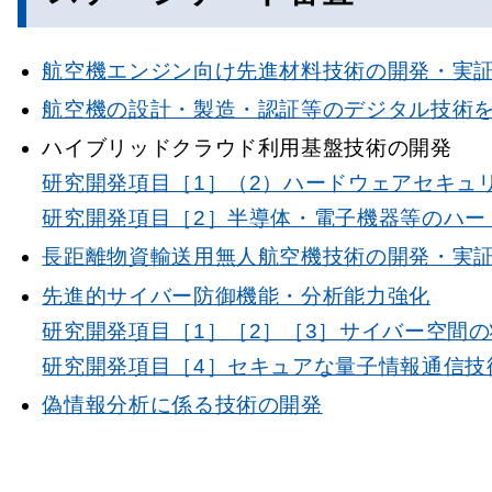
航空機エンジン向け先進材料技術の開発・実
航空機の設計・製造・認証等のデジタル技術
ハイブリッドクラウド利用基盤技術の開発
研究開発項目［1］（2）ハードウェアセキュ
研究開発項目［2］半導体・電子機器等のハー
長距離物資輸送用無人航空機技術の開発・実
先進的サイバー防御機能・分析能力強化
研究開発項目［1］［2］［3］サイバー空間
研究開発項目［4］セキュアな量子情報通信技
偽情報分析に係る技術の開発