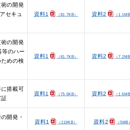
技術の開発
ェアセキュ
資料1
資料2
（81.7KB）
（1.1M
技術の開発
器等のハー
資料1
資料2
（81.7KB）
（7.2M
のための検
等に搭載可
資料1
資料2
（75.6KB）
（1.6M
実証
術の開発・
資料1
資料2
（219KB）
（5MB