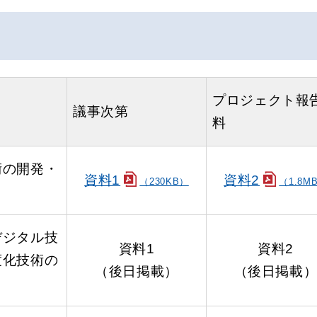
プロジェクト報
議事次第
料
術の開発・
資料1
資料2
（230KB）
（1.8M
デジタル技
資料1
資料2
度化技術の
（後日掲載）
（後日掲載