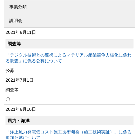
事業分類
説明会
2021年
6月11日
調査等
「デジタル技術との連携によるマテリアル産業競争力強化に係わ
る調査」に係る公募について
公募
2021年
7月1日
調査等
〇
2021年
6月10日
風力・海洋
「洋上風力発電低コスト施工技術開発（施工技術実証）」に係る
追加公募について