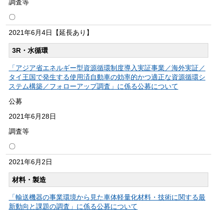
調査等
〇
2021年
6月4日
【延長あり】
3R・水循環
「アジア省エネルギー型資源循環制度導入実証事業／海外実証／
タイ王国で発生する使用済自動車の効率的かつ適正な資源循環シ
ステム構築／フォローアップ調査」に係る公募について
公募
2021年
6月28日
調査等
〇
2021年
6月2日
材料・製造
「輸送機器の事業環境から見た車体軽量化材料・技術に関する最
新動向と課題の調査」に係る公募について