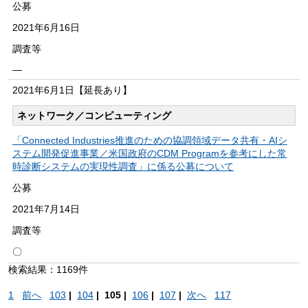
公募
2021年
6月16日
調査等
―
2021年
6月1日
【延長あり】
ネットワーク／コンピューティング
「Connected Industries推進のための協調領域データ共有・AIシ
ステム開発促進事業／米国政府のCDM Programを参考にした常
時診断システムの実現性調査」に係る公募について
公募
2021年
7月14日
調査等
〇
検索結果：1169件
1
前へ
103
|
104
|
105 |
106
|
107
|
次へ
117