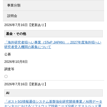
事業分類
説明会
2026年
7月16日
【更新あり】
基金・その他
「海外研究者招へい事業（STeP JAPAN）」2027年度海外招へい
研究者受入機関の募集について
公募
2026年
10月8日
調査等
〇
2026年
7月16日
【更新あり】
AI
「ポスト5G情報通信システム基盤強化研究開発事業／AI用データ
センターにおけるソフトウェア技術ニーズ分析とテストベッド運