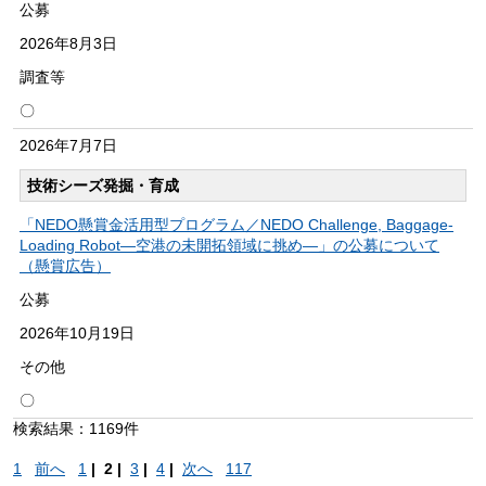
公募
2026年
8月3日
調査等
〇
2026年
7月7日
技術シーズ発掘・育成
「NEDO懸賞金活用型プログラム／NEDO Challenge, Baggage-
Loading Robot―空港の未開拓領域に挑め―」の公募について
（懸賞広告）
公募
2026年
10月19日
その他
〇
検索結果：1169件
1
前へ
1
|
2 |
3
|
4
|
次へ
117