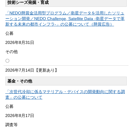
技術シーズ発掘・育成
「NEDO懸賞金活用型プログラム／衛星データを活用したソリュ
ーション開発／NEDO Challenge, Satellite Data -衛星データで革
新する未来の都市インフラ-」の公募について（懸賞広告）
公募
2026年
8月31日
その他
〇
2026年
7月14日
【更新あり】
基金・その他
「次世代冷却に係るマテリアル・デバイスの開発動向に関する調
査」の公募について
公募
2026年
8月17日
調査等