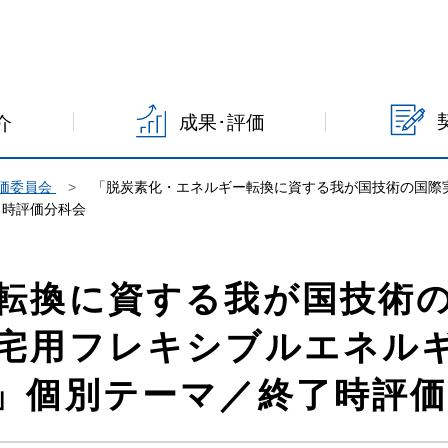
成果･評価
介
価委員会
「脱炭素化・エネルギー転換に資する我が国技術の国際
了時評価分科会
転換に資する我が国技術
宅用フレキシブルエネル
」個別テーマ／終了時評