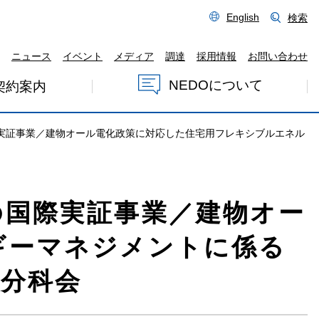
English
検索
ニュース
イベント
メディア
調達
採用情報
お問い合わせ
NEDOについて
契約案内
実証事業／建物オール電化政策に対応した住宅用フレキシブルエネル
の国際実証事業／建物オー
ギーマネジメントに係る
価分科会