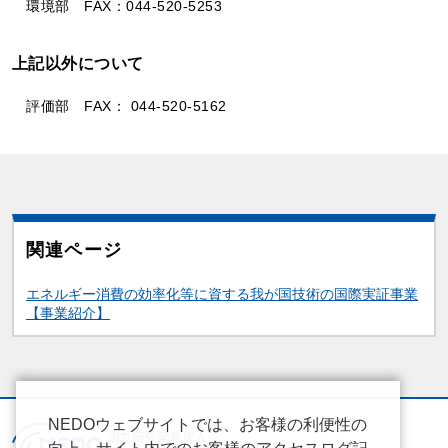
環境部 FAX：044-520-5253­
上記以外について
評価部 FAX： 044-520-5162­
関連ページ
関連情報
エネルギー消費の効率化等に資する我が国技術の国際実証事業
【事業紹介】
NEDOウェブサイトでは、お客様の利便性の