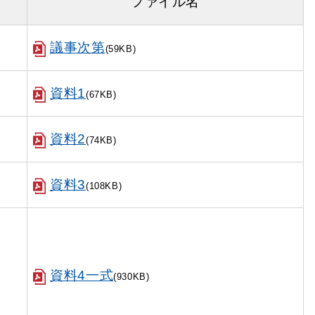
ファイル名
議事次第
(59KB)
資料1
(67KB)
資料2
(74KB)
資料3
(108KB)
資料4一式
(930KB)