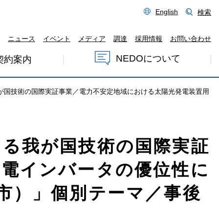
English
検索
ニュース
イベント
メディア
調達
採用情報
お問い合わせ
NEDOについて
契約案内
が国技術の国際実証事業／電力不安定地域における太陽光発電装置用
する我が国技術の国際実証
蓄電インバータの優位性に
市）」個別テーマ／事後