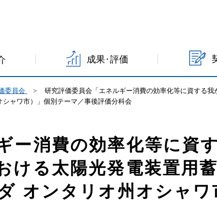
成果･評価
介
価委員会
研究評価委員会「エネルギー消費の効率化等に資する我
オシャワ市）」個別テーマ／事後評価分科会
ギー消費の効率化等に資
おける太陽光発電装置用
ダ オンタリオ州オシャワ