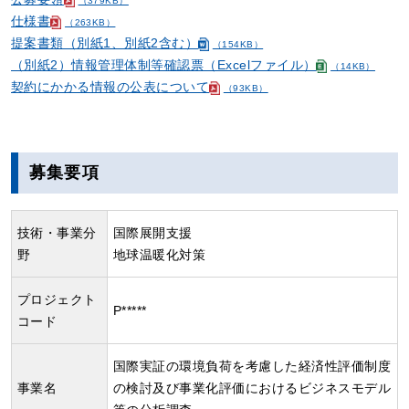
（379KB）
仕様書
（263KB）
提案書類（別紙1、別紙2含む）
（154KB）
（別紙2）情報管理体制等確認票（Excelファイル）
（14KB）
契約にかかる情報の公表について
（93KB）
募集要項
技術・事業分
国際展開支援
野
地球温暖化対策
プロジェクト
P*****
コード
国際実証の環境負荷を考慮した経済性評価制度
事業名
の検討及び事業化評価におけるビジネスモデル