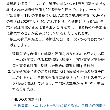
業戦略や収益性について、審査委員以外の外部専門家の知見を
取り入れた経済性評価を2015年から行っています。一方で、
排出量取引制度の本格稼働やEUの炭素国境調整措置（CBAM）
の導入は2026年度と予定されており、今後開始される実証事
業／実証研究が普及段階を迎える時点では、環境負荷を事業性
に勘案することが必要となっていると考えられます。
以上の背景を踏まえ、本調査では、以下の2つの内容につい
て検討します。
環境負荷を考慮した経済性評価を行うために必要となる国
内外の制度等に係る基礎情報の収集と、実証事業／実証研
究の事業化評価に反映した場合の影響に関する検討。
実証研究終了後の普及段階における経済性評価の品質を向
上させるため、事業化評価時に提案されたビジネスモデル
を精緻に確認して評価し、専門家の立場からNEDOへ助言
する分析業務。
※NEDOの国際実証
脱炭素化・エネルギー転換に資する我が国技術の国際実