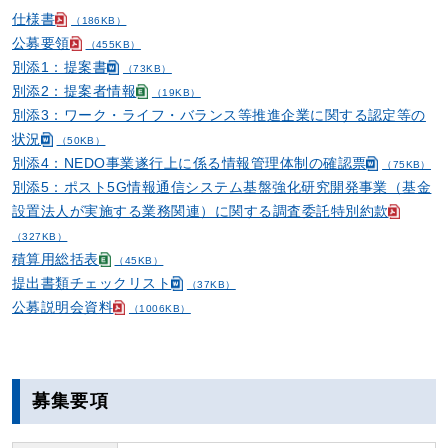
仕様書
（186KB）
公募要領
（455KB）
別添1：提案書
（73KB）
別添2：提案者情報
（19KB）
別添3：ワーク・ライフ・バランス等推進企業に関する認定等の
状況
（50KB）
別添4：NEDO事業遂行上に係る情報管理体制の確認票
（75KB）
別添5：ポスト5G情報通信システム基盤強化研究開発事業（基金
設置法人が実施する業務関連）に関する調査委託特別約款
（327KB）
積算用総括表
（45KB）
提出書類チェックリスト
（37KB）
公募説明会資料
（1006KB）
募集要項