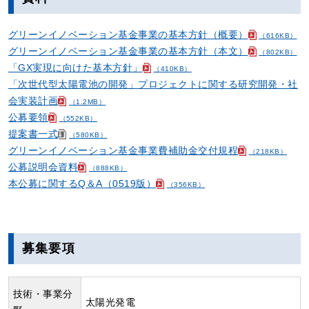
グリーンイノベーション基金事業の基本方針（概要）
（616KB）
グリーンイノベーション基金事業の基本方針（本文）
（802KB）
「GX実現に向けた基本方針」
（410KB）
「次世代型太陽電池の開発」プロジェクトに関する研究開発・社
会実装計画
（1.2MB）
公募要領
（552KB）
提案書一式
（580KB）
グリーンイノベーション基金事業費補助金交付規程
（218KB）
公募説明会資料
（888KB）
本公募に関するQ＆A（0519版）
（356KB）
募集要項
技術・事業分
太陽光発電