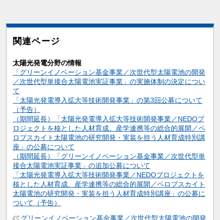
関連ページ
太陽光発電分野の情報
「グリーンイノベーション基金事業／次世代型太陽電池の開発
／次世代型単接合太陽電池実証事業」の実施体制の決定につい
て
「太陽光発電導入拡大等技術開発事業」の第3回公募について
（予告）
（期間延長）「太陽光発電導入拡大等技術開発事業／NEDOプ
ロジェクトを核とした人材育成、産学連携等の総合的展開／ペ
ロブスカイト太陽電池の研究開発・実装を担う人材育成特別講
座」の公募について
（期間延長）「グリーンイノベーション基金事業／次世代型単
接合太陽電池実証事業」の追加公募について
「太陽光発電導入拡大等技術開発事業／NEDOプロジェクトを
核とした人材育成、産学連携等の総合的展開／ペロブスカイト
太陽電池の研究開発・実装を担う人材育成特別講座」の公募に
ついて（予告）
関連情報
グリーンイノベーション基金事業／次世代型太陽電池の開発