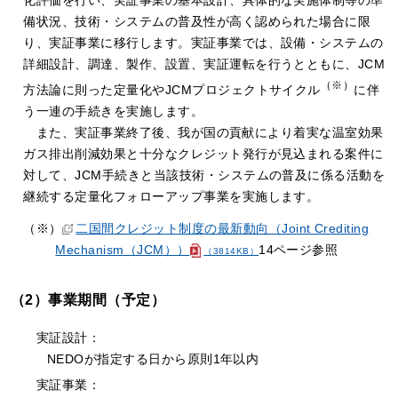
備状況、技術・システムの普及性が高く認められた場合に限
り、実証事業に移行します。実証事業では、設備・システムの
詳細設計、調達、製作、設置、実証運転を行うとともに、JCM
（※）
方法論に則った定量化やJCMプロジェクトサイクル
に伴
う一連の手続きを実施します。
また、実証事業終了後、我が国の貢献により着実な温室効果
ガス排出削減効果と十分なクレジット発行が見込まれる案件に
対して、JCM手続きと当該技術・システムの普及に係る活動を
継続する定量化フォローアップ事業を実施します。
（※）
二国間クレジット制度の最新動向（Joint Crediting
Mechanism（JCM））
14ページ参照
（3814KB）
（2）事業期間（予定）
実証設計：
NEDOが指定する日から原則1年以内
実証事業：