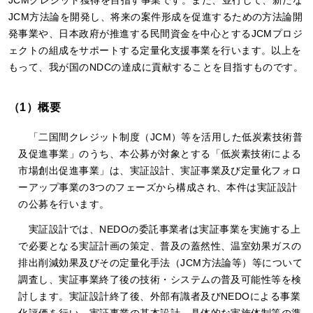
JCMクレジット獲得を目指す事業です。また、並行して、新たな
JCM方法論を開発し、将来の案件形成を促進するための方法論開
発事業や、日本政府が推進する民間資金を中心とするJCMプロジ
ェクトの組成をサポートする定量化支援事業を行います。以上を
もって、我が国のNDCの達成に貢献することを目指すものです。
（1）概要
「二国間クレジット制度（JCM）等を活用した低炭素技術普
及促進事業」のうち、本公募が対象とする「低炭素技術による
市場創出促進事業」は、実証設計、実証事業及び定量化フォロ
ーアップ事業の3つのフェーズから構成され、本件は実証設計
の公募を行います。
実証設計では、NEDOの委託事業者は実証事業を実施する上
で必要となる実証計画の策定、普及の蓋然性、温室効果ガスの
排出削減効果及びその定量化手法（JCM方法論等）等について
調査し、実証事業終了後の技術・システムの普及可能性等を検
討します。実証設計終了後、外部有識者及びNEDOによる事業
化評価を行い、実証事業の基本設計、具体的な実施体制等の準