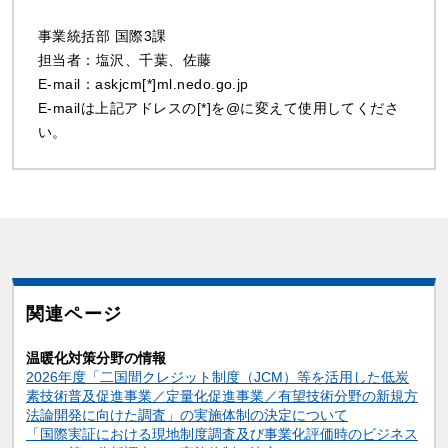
事業統括部 国際3課
担当者：塩沢、千葉、佐藤
E-mail：askjcm[*]ml.nedo.go.jp
E-mailは上記アドレスの[*]を@に変えて使用してくださ
い。
関連ページ
温暖化対策分野の情報
2026年度「二国間クレジット制度（JCM）等を活用した低炭
素技術普及促進事業／定量化促進事業／有望技術分野の新規方
法論開発に向けた調査」の実施体制の決定について
「国際実証における現地制度調査及び事業化評価時のビジネス