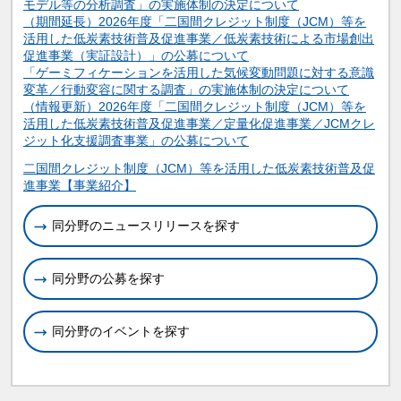
モデル等の分析調査」の実施体制の決定について
（期間延長）2026年度「二国間クレジット制度（JCM）等を
活用した低炭素技術普及促進事業／低炭素技術による市場創出
促進事業（実証設計）」の公募について
「ゲーミフィケーションを活用した気候変動問題に対する意識
変革／行動変容に関する調査」の実施体制の決定について
（情報更新）2026年度「二国間クレジット制度（JCM）等を
活用した低炭素技術普及促進事業／定量化促進事業／JCMクレ
ジット化支援調査事業」の公募について
関連情報
二国間クレジット制度（JCM）等を活用した低炭素技術普及促
進事業【事業紹介】
同分野のニュースリリースを探す
同分野の公募を探す
同分野のイベントを探す