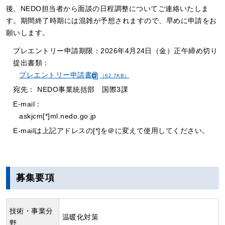
後、NEDO担当者から面談の日程調整についてご連絡いたしま
す。期間終了時期には混雑が予想されますので、早めに申請をお
願いします。
プレエントリー申請期限：2026年4月24日（金）正午締め切り
提出書類：
プレエントリー申請書
（62.7KB）
宛先：
NEDO事業統括部
国際3課
E-mail：
askjcm[*]ml.nedo.go.jp
E-mailは上記アドレスの[*]を＠に変えて使用してください。
募集要項
技術・事業分
温暖化対策
野