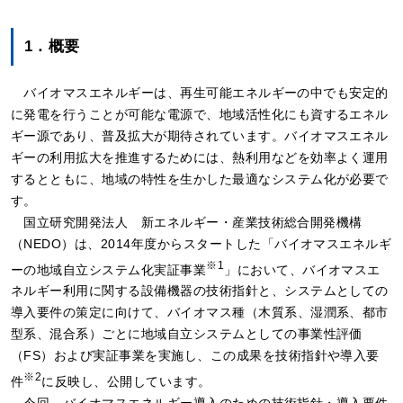
1．概要
バイオマスエネルギーは、再生可能エネルギーの中でも安定的
に発電を行うことが可能な電源で、地域活性化にも資するエネル
ギー源であり、普及拡大が期待されています。バイオマスエネル
ギーの利用拡大を推進するためには、熱利用などを効率よく運用
するとともに、地域の特性を生かした最適なシステム化が必要で
す。
国立研究開発法人 新エネルギー・産業技術総合開発機構
（NEDO）は、2014年度からスタートした「バイオマスエネルギ
※1
ーの地域自立システム化実証事業
」において、バイオマスエ
ネルギー利用に関する設備機器の技術指針と、システムとしての
導入要件の策定に向けて、バイオマス種（木質系、湿潤系、都市
型系、混合系）ごとに地域自立システムとしての事業性評価
（FS）および実証事業を実施し、この成果を技術指針や導入要
※2
件
に反映し、公開しています。