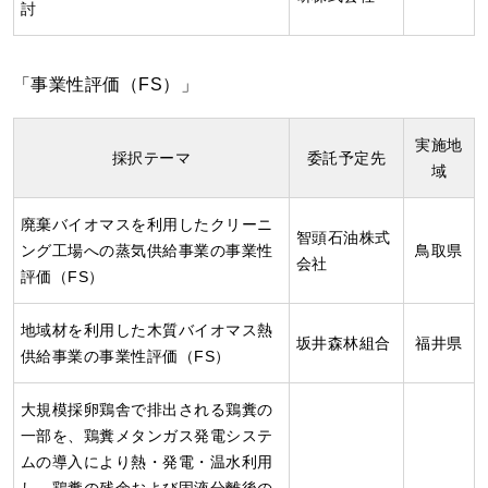
討
「事業性評価（FS）」
実施地
採択テーマ
委託予定先
域
廃棄バイオマスを利用したクリーニ
智頭石油株式
ング工場への蒸気供給事業の事業性
鳥取県
会社
評価（FS）
地域材を利用した木質バイオマス熱
坂井森林組合
福井県
供給事業の事業性評価（FS）
大規模採卵鶏舎で排出される鶏糞の
一部を、鶏糞メタンガス発電システ
ムの導入により熱・発電・温水利用