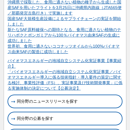
沖縄県で採取した、食用に適さない植物の種子から生成した国
産SAFを用いたフライトを3月25日に沖縄県内路線（JTA565便
／那覇発宮古島行き）で実施します
国産SAF大規模生産設備によるサプライチェーンの実証を開始
しました
新たなSAF原料確保への期待となる、食用に適さない植物のテ
リハボクとポンガミアから100％バイオマス由来SAFの生成に
成功しました
世界初、食用に適さないココナッツオイルから100%バイオマ
ス由来SAFの製造に成功しました
関連情報
バイオマスエネルギーの地域自立システム化実証事業【事業紹
介】
「バイオマスエネルギーの地域自立システム化実証事業／バイ
オマスエネルギー導入に係る技術指針・導入要件の策定に関す
る検討、事業性評価（FS）、実証事業及び技術開発事業」に係
る実施体制の決定について【公募決定】
同分野のニュースリリースを探す
同分野の公募を探す