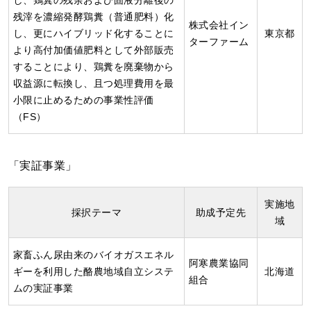
し、鶏糞の残余および固液分離後の
残滓を濃縮発酵鶏糞（普通肥料）化
株式会社イン
し、更にハイブリッド化することに
東京都
ターファーム
より高付加価値肥料として外部販売
することにより、鶏糞を廃棄物から
収益源に転換し、且つ処理費用を最
小限に止めるための事業性評価
（FS）
「実証事業」
実施地
採択テーマ
助成予定先
域
家畜ふん尿由来のバイオガスエネル
阿寒農業協同
ギーを利用した酪農地域自立システ
北海道
組合
ムの実証事業