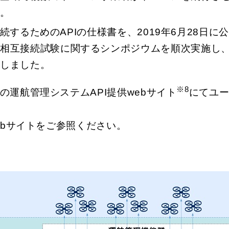
す。
するためのAPIの仕様書を、2019年6月28日に
の相互接続試験に関するシンポジウムを順次実施し
施しました。
※8
運航管理システムAPI提供webサイト
にてユー
ebサイトをご参照ください。