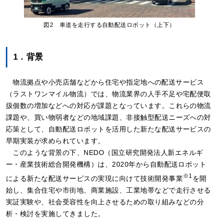
図2 車道を走行する自動配送ロボット（上下）
1．背景
物流拠点や小売店舗などから住宅や指定地への配送サービス
（ラストワンマイル物流）では、物流業界の人手不足や宅配便取
扱個数の増加などへの対応が課題となっています。これらの物流
課題や、買い物弱者などの地域課題、非接触型配送ニーズへの対
応策として、自動配送ロボットを活用した新たな配送サービスの
早期実装が求められています。
このような背景の下、NEDO（国立研究開発法人新エネルギ
ー・産業技術総合開発機構）は、2020年から自動配送ロボット
※1
による新たな配送サービスの実現に向けて技術開発事業
を開
始し、集合住宅や市街地、商業施設、工業地帯などで走行させる
実証実験や、社会受容性を向上させるための取り組みなどの分
析・検討を実施してきました。