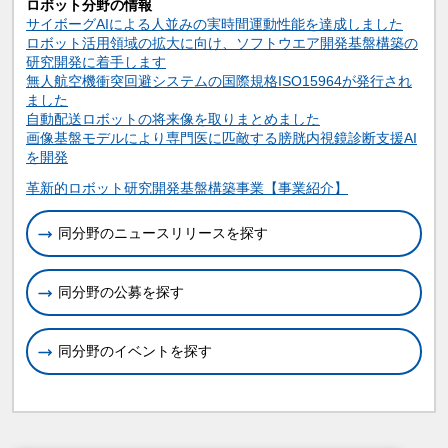
ロボット分野の情報
サイボーグAIによる人並みの実時間運動性能を達成しました
ロボット活用領域の拡大に向け、ソフトウエア開発基盤構築の
研究開発に着手します
無人航空機衝突回避システムの国際規格ISO15964が発行され
ました
自動配送ロボットの将来像を取りまとめました
画像基盤モデルにより専門医に匹敵する膀胱内視鏡診断支援AI
を開発
関連情報
革新的ロボット研究開発基盤構築事業【事業紹介】
同分野のニュースリリースを探す
同分野の公募を探す
同分野のイベントを探す