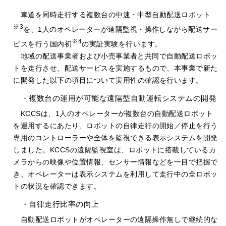
車道を同時走行する複数台の中速・中型自動配送ロボット
※3
を、1人のオペレーターが遠隔監視・操作しながら配送サー
※4
ビスを行う国内初
の実証実験を行います。
地域の配送事業者および小売事業者と共同で自動配送ロボッ
トを走行させ、配送サービスを実施するもので、本事業で新た
に開発した以下の項目について実用性の確認を行います。
・複数台の運用が可能な遠隔型自動運転システムの開発
KCCSは、1人のオペレーターが複数台の自動配送ロボット
を運用するにあたり、ロボットの自律走行の開始／停止を行う
専用のコントローラーや全体を監視できる表示システムを開発
しました。KCCSの遠隔監視室は、ロボットに搭載しているカ
メラからの映像や位置情報、センサー情報などを一目で把握で
き、オペレーターは表示システムを利用して走行中の全ロボッ
トの状況を確認できます。
・自律走行比率の向上
自動配送ロボットがオペレーターの遠隔操作無しで継続的な