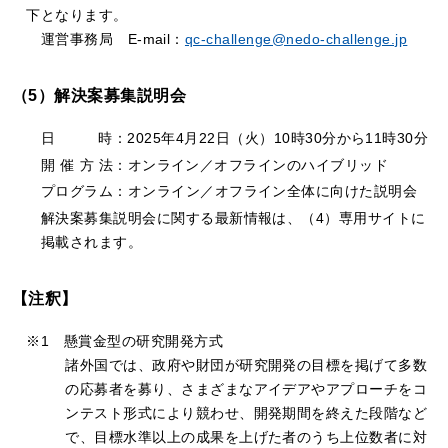
下となります。
運営事務局
E-mail：
qc-challenge@nedo-challenge.jp
（5）解決案募集説明会
日
時：2025年4月22日（火）10時30分から11時30分
開
催
方
法：オンライン／オフラインのハイブリッド
プログラム：オンライン／オフライン全体に向けた説明会
解決案募集説明会に関する最新情報は、（4）専用サイトに
掲載されます。
【注釈】
※1 懸賞金型の研究開発方式
諸外国では、政府や財団が研究開発の目標を掲げて多数
の応募者を募り、さまざまなアイデアやアプローチをコ
ンテスト形式により競わせ、開発期間を終えた段階など
で、目標水準以上の成果を上げた者のうち上位数者に対