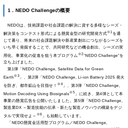
1．NEDO Challengeの概要
NEDOは、技術課題や社会課題の解決に資する多様なシーズ・
※1
解決策をコンテスト形式による懸賞金型の研究開発方式
を通
じて募り、将来の社会課題解決や新産業創出につながるシーズを
いち早く発掘することで、共同研究などの機会創出、シーズの実
※2
用化、事業化の促進を狙う本プログラム
“NEDO Challenge”を
立ち上げました。
第1弾「NEDO Challenge, Satellite Data for Green
※3
Earth
」、第2弾「NEDO Challenge, Li-ion Battery 2025 発火
※4
を防ぎ、都市鉱山を目指せ！
」、第3弾「NEDO Challenge,
※5
Motion Decoding Using Biosignals
」に続き、第4弾として本
事業の懸賞広告を公開いたしました。第5弾「NEDO Challenge,
製造業DX ～製造技能の伝承・新たな製造ノウハウの構築をデジ
※6
タルで実現せよ～
」も始動しています。
「NEDO懸賞金活用型プログラム／NEDO Challenge,