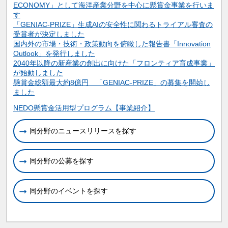
ECONOMY」として海洋産業分野を中心に懸賞金事業を行いま
す
「GENIAC-PRIZE」生成AIの安全性に関わるトライアル審査の
受賞者が決定しました
国内外の市場・技術・政策動向を俯瞰した報告書「Innovation
Outlook」を発行しました
2040年以降の新産業の創出に向けた「フロンティア育成事業」
が始動しました
懸賞金総額最大約8億円 「GENIAC-PRIZE」の募集を開始し
ました
関連情報
NEDO懸賞金活用型プログラム【事業紹介】
同分野のニュースリリースを探す
同分野の公募を探す
同分野のイベントを探す