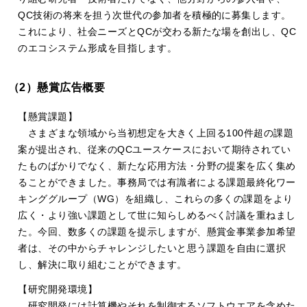
QC技術の将来を担う次世代の参加者を積極的に募集します。
これにより、社会ニーズとQCが交わる新たな場を創出し、QC
のエコシステム形成を目指します。
（2）懸賞広告概要
【懸賞課題】
さまざまな領域から当初想定を大きく上回る100件超の課題
案が提出され、従来のQCユースケースにおいて期待されてい
たものばかりでなく、新たな応用方法・分野の提案を広く集め
ることができました。事務局では有識者による課題最終化ワー
キンググループ（WG）を組織し、これらの多くの課題をより
広く・より強い課題として世に知らしめるべく討議を重ねまし
た。今回、数多くの課題を提示しますが、懸賞金事業参加希望
者は、その中からチャレンジしたいと思う課題を自由に選択
し、解決に取り組むことができます。
【研究開発環境】
研究開発には計算機やそれを制御するソフトウエアを含めた