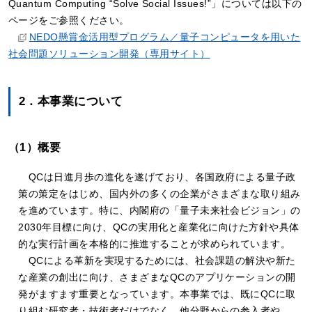
Quantum Computing “Solve Social Issues!”」については以下の
ページをご参照ください。
NEDO懸賞金活用型プログラム／量子コンピュータを用いた
社会問題ソリューション開発（専用サイト）
2．本事業について
（1）概要
QCは日進月歩の進化を遂げており、各国政府による量子政
策の策定をはじめ、国内外の多くの企業がさまざまな取り組み
を進めています。特に、内閣府の「量子未来社会ビジョン」の
2030年目標に向け、QCの実用化と産業化に向けた方針や具体
的な実行計画を本格的に推進することが求められています。
QCによる革新を実現するためには、社会課題の解決や新た
な産業の創出に向け、さまざまなQCのアプリケーションの開
発がますます重要となっています。本事業では、既にQCに取
り組む研究者・技術者だけでなく、他分野からの参入者や、