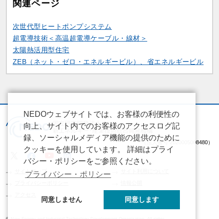
関連ページ
関連情報
次世代型ヒートポンプシステム
超電導技術＜高温超電導ケーブル・線材＞
太陽熱活用型住宅
ZEB（ネット・ゼロ・エネルギービル）、省エネルギービル
NEDOウェブサイトでは、お客様の利便性の
向上、サイト内でのお客様のアクセスログ記
録、ソーシャルメディア機能の提供のために
（法人番号 2020005008480）
クッキーを使用しています。 詳細はプライ
バシー・ポリシーをご参照ください。
サイトマップ
サイト利用について
プライバシー・ポリシー
プライバシーポリシー
情報公開
アクセス
同意しません
同意します