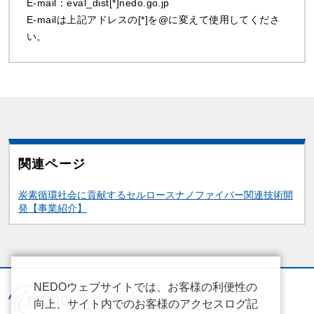
E-mail：eval_dist[*]nedo.go.jp
E-mailは上記アドレスの[*]を@に変えて使用してくださ
い。
関連ページ
関連情報
炭素循環社会に貢献するセルロースナノファイバー関連技術開
発【事業紹介】
NEDOウェブサイトでは、お客様の利便性の
向上、サイト内でのお客様のアクセスログ記