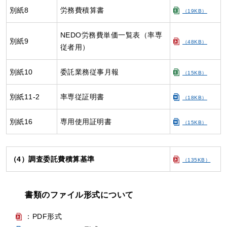
別紙8
労務費積算書
（19KB）
NEDO労務費単価一覧表（率専
別紙9
（48KB）
従者用）
別紙10
委託業務従事月報
（15KB）
別紙11-2
率専従証明書
（18KB）
別紙16
専用使用証明書
（15KB）
（4）調査委託費積算基準
（135KB）
書類のファイル形式について
：PDF形式