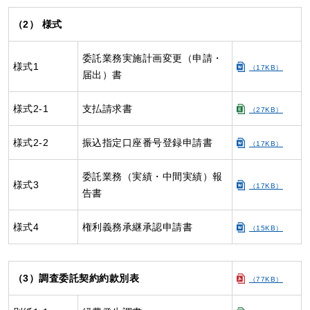
（2） 様式
委託業務実施計画変更（申請・
様式1
（17KB）
届出）書
様式2-1
支払請求書
（27KB）
様式2-2
振込指定口座番号登録申請書
（17KB）
委託業務（実績・中間実績）報
様式3
（17KB）
告書
様式4
権利義務承継承認申請書
（15KB）
（3）調査委託契約約款別表
（77KB）