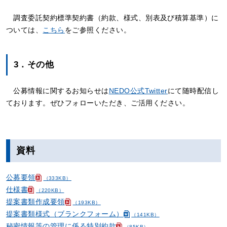
調査委託契約標準契約書（約款、様式、別表及び積算基準）に
ついては、
こちら
をご参照ください。
3．その他
公募情報に関するお知らせは
NEDO公式Twitter
にて随時配信し
ております。ぜひフォローいただき、ご活用ください。
資料
公募要領
（333KB）
仕様書
（220KB）
提案書類作成要領
（193KB）
提案書類様式（ブランクフォーム）
（141KB）
秘密情報等の管理に係る特別約款
（85KB）