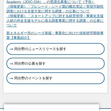
Academy（JOIC-OIA）」の受講生募集について（予告）
（情報更新）「プレシード・シード期の概念実証／実現可能性
調査における支援方策に関する調査」の公募について
（情報更新）「スタートアップに対する経営管理・事業化支援
人材の伴走支援モデルに係る調査事業に関する調査」の公募に
ついて
関連情報
新エネルギー等のシーズ発掘・事業化に向けた技術研究開発事
業【事業紹介】
同分野のニュースリリースを探す
同分野の公募を探す
同分野のイベントを探す