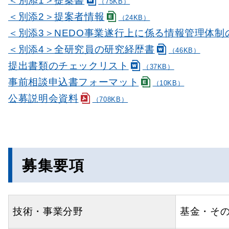
＜別添1＞提案書
（75KB）
＜別添2＞提案者情報
（24KB）
＜別添3＞NEDO事業遂行上に係る情報管理体制
＜別添4＞全研究員の研究経歴書
（46KB）
提出書類のチェックリスト
（37KB）
事前相談申込書フォーマット
（10KB）
公募説明会資料
（708KB）
募集要項
技術・事業分野
基金・そ