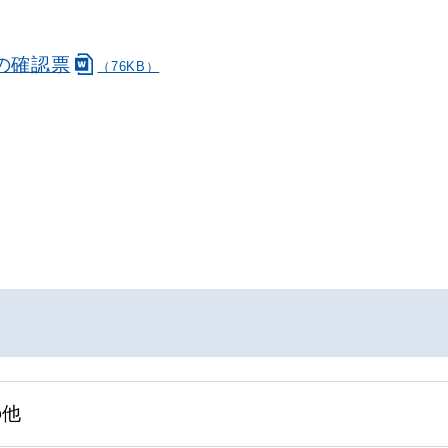
の確認票
（76KB）
の他