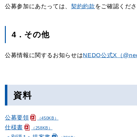
公募参加にあたっては、
契約約款
をご確認くだ
4．その他
公募情報に関するお知らせは
NEDO公式X（@ned
資料
公募要領
（450KB）
仕様書
（258KB）