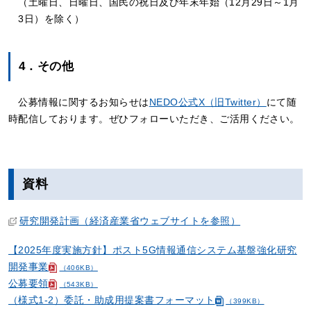
（土曜日、日曜日、国民の祝日及び年末年始（12月29日～1月
3日）を除く）
4．その他
公募情報に関するお知らせは
NEDO公式X（旧Twitter）
にて随
時配信しております。ぜひフォローいただき、ご活用ください。
資料
研究開発計画（経済産業省ウェブサイトを参照）
【2025年度実施方針】ポスト5G情報通信システム基盤強化研究
開発事業
（406KB）
公募要領
（543KB）
（様式1-2）委託・助成用提案書フォーマット
（399KB）