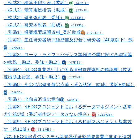
（様式2）積算用総括表（委託）
（42KB）
（様式2）積算用総括表（助成）
（27KB）
（様式3）研究体制表（委託）
（31KB）
（様式3）研究体制表（助成）
（17KB）
（別添1）提案概要説明資料_委託助成
（121KB）
（別添2）主任研究者研究経歴書及び若手研究者（40歳以下）数
（64KB）
（別添3）ワーク・ライフ・バランス等推進企業に関する認定等
の状況（助成、委託・助成）
（47KB）
（別添4）NEDO事業遂行上に係る情報管理体制の確認票（技術
流出防止措置、委託・助成）
（172KB）
（別添5）その他の研究費の応募・受入状況（助成、委託+助成）
（36KB）
（別添7）出向者派遣の意向
（48KB）
（別添8）NEDOプロジェクトにおけるデータマネジメント基本
方針第3版（委託者指定データがない場合）
（110KB）
（別添9）NEDOプロジェクトにおける知財マネジメント基本方
針（第11版）
（3.1MB）
ポスト5G情報通信システム基盤強化研究開発事業に関する特別