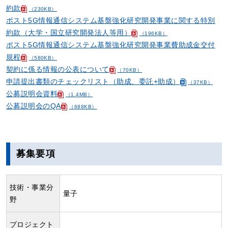
約款
（230KB）
ポスト5G情報通信システム基盤強化研究開発事業に関する特別
約款（大学・国立研究開発法人等用）
（196KB）
ポスト5G情報通信システム基盤強化研究開発事業費助成金交付
規程
（580KB）
契約に係る情報の公表について
（70KB）
申請提出書類のチェックリスト（助成、委託+助成）
（37KB）
公募説明会資料
（1.4MB）
公募説明会のQA
（688KB）
募集要項
技術・事業分
量子
野
プロジェクト