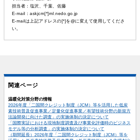
担当者：塩沢、千葉、佐藤
E-mail：askjcm[*]ml.nedo.go.jp
E-mailは上記アドレスの[*]を@に変えて使用してくださ
い。
関連ページ
温暖化対策分野の情報
2026年度「二国間クレジット制度（JCM）等を活用した低炭
素技術普及促進事業／定量化促進事業／有望技術分野の新規方
法論開発に向けた調査」の実施体制の決定について
「国際実証における現地制度調査及び事業化評価時のビジネス
モデル等の分析調査」の実施体制の決定について
（期間延長）2026年度「二国間クレジット制度（JCM）等を