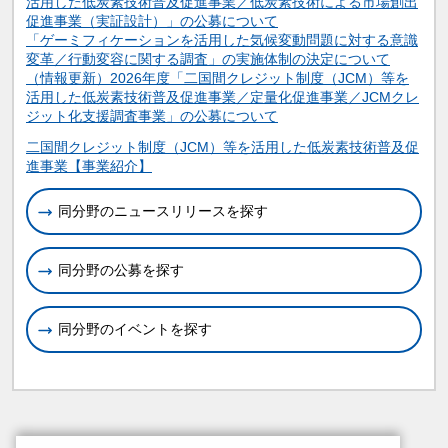
活用した低炭素技術普及促進事業／低炭素技術による市場創出
促進事業（実証設計）」の公募について
「ゲーミフィケーションを活用した気候変動問題に対する意識
変革／行動変容に関する調査」の実施体制の決定について
（情報更新）2026年度「二国間クレジット制度（JCM）等を
活用した低炭素技術普及促進事業／定量化促進事業／JCMクレ
ジット化支援調査事業」の公募について
関連情報
二国間クレジット制度（JCM）等を活用した低炭素技術普及促
進事業【事業紹介】
同分野のニュースリリースを探す
同分野の公募を探す
同分野のイベントを探す